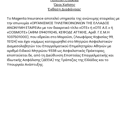
Όροι Χρήσης
Έκθεση Διαφάνειας
Το
Magenta Insurance
αποτελεί υπηρεσία της ανώνυµης εταιρείας µε
την επωνυµία «ΟΡΓΑΝΙΣΜΟΣ ΤΗΛΕΠΙΚΟΙΝΩΝΙΩΝ ΤΗΣ ΕΛΛΑΔΟΣ
ΑΝΩΝΥΜΗ ΕΤΑΙΡΕΙΑ» µε τον διακριτικό τίτλο «OTE» ή «ΟΤΕ Α.Ε.» ή
«COSMOTE»
(ΑΦΜ 094019245, ΚΕΦΟΔΕ ΑΤΤΙΚΗΣ, Αριθ. Γ.Ε.Μ.Η
1037501000), που εδρεύει στο Μαρούσι, (Λεωφόρος Κηφισίας 99,
15124) και έχει νοµίµως καταχωρηθεί στο Μητρώο Ασφαλιστικών
Διαµεσολαβητών του Επαγγελµατικού Επιµελητηρίου Αθηνών µε
αριθµό Ειδικού Μητρώου 9338 ως Ασφαλιστικός Πράκτορας,
εποπτεύεται δε, από τη Διεύθυνση Εποπτείας Επαγγελματικής και
Ιδιωτικής Ασφάλισης (ΔΕΕΙΑ) της Τράπεζας της Ελλάδος και το
Υπουργείο Ανάπτυξης.