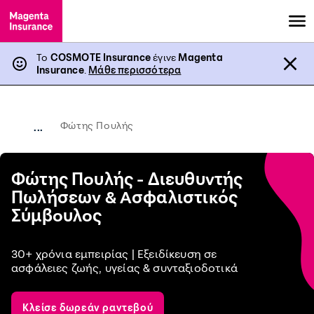
Το
COSMOTE Insurance
έγινε
Magenta
Insurance
.
Μάθε περισσότερα
Φώτης Πουλής
...
Φώτης Πουλής - Διευθυντής
Πωλήσεων & Ασφαλιστικός
Σύμβουλος
30+ χρόνια εμπειρίας | Εξειδίκευση σε
ασφάλειες ζωής, υγείας & συνταξιοδοτικά
Κλείσε δωρεάν ραντεβού