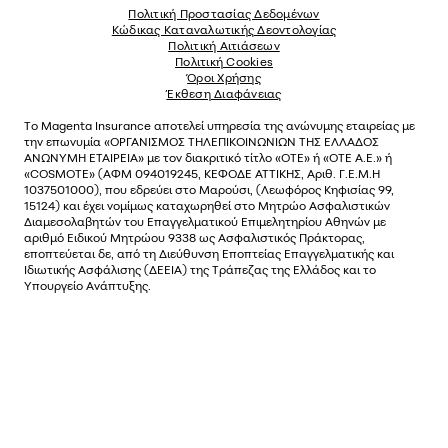
Πολιτική Προστασίας Δεδομένων
Κώδικας Καταναλωτικής Δεοντολογίας
Πολιτική Αιτιάσεων
Πολιτική Cookies
Όροι Χρήσης
Έκθεση Διαφάνειας
Το
Magenta Insurance
αποτελεί υπηρεσία της ανώνυµης εταιρείας µε
την επωνυµία «ΟΡΓΑΝΙΣΜΟΣ ΤΗΛΕΠΙΚΟΙΝΩΝΙΩΝ ΤΗΣ ΕΛΛΑΔΟΣ
ΑΝΩΝΥΜΗ ΕΤΑΙΡΕΙΑ» µε τον διακριτικό τίτλο «OTE» ή «ΟΤΕ Α.Ε.» ή
«COSMOTE»
(ΑΦΜ 094019245, ΚΕΦΟΔΕ ΑΤΤΙΚΗΣ, Αριθ. Γ.Ε.Μ.Η
1037501000), που εδρεύει στο Μαρούσι, (Λεωφόρος Κηφισίας 99,
15124) και έχει νοµίµως καταχωρηθεί στο Μητρώο Ασφαλιστικών
Διαµεσολαβητών του Επαγγελµατικού Επιµελητηρίου Αθηνών µε
αριθµό Ειδικού Μητρώου 9338 ως Ασφαλιστικός Πράκτορας,
εποπτεύεται δε, από τη Διεύθυνση Εποπτείας Επαγγελματικής και
Ιδιωτικής Ασφάλισης (ΔΕΕΙΑ) της Τράπεζας της Ελλάδος και το
Υπουργείο Ανάπτυξης.