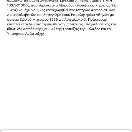
«COSMOTE»
(ΑΦΜ 094019245, ΚΕΦΟΔΕ ΑΤΤΙΚΗΣ, Αριθ. Γ.Ε.Μ.Η
1037501000), που εδρεύει στο Μαρούσι, (Λεωφόρος Κηφισίας 99,
15124) και έχει νοµίµως καταχωρηθεί στο Μητρώο Ασφαλιστικών
Διαµεσολαβητών του Επαγγελµατικού Επιµελητηρίου Αθηνών µε
αριθµό Ειδικού Μητρώου 9338 ως Ασφαλιστικός Πράκτορας,
εποπτεύεται δε, από τη Διεύθυνση Εποπτείας Επαγγελματικής και
Ιδιωτικής Ασφάλισης (ΔΕΕΙΑ) της Τράπεζας της Ελλάδος και το
Υπουργείο Ανάπτυξης.