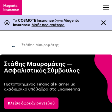
Το
COSMOTE Insurance
έγινε
Magenta
Insurance
.
Μάθε περισσότερα
Στάθης Μαυρομάτης
...
Στάθης Μαυρομάτης —
Ασφαλιστικός Σύμβουλος
Πιστοποιημένος Financial Planner με
ακαδημαϊκό υπόβαθρο στο Engineering
Κλείσε δωρεάν ραντεβού