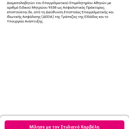
Διαµεσολαβητών του Επαγγελµατικού Επιµελητηρίου Αθηνών µε
αριθµό Ειδικού Μητρώου 9338 ως Ασφαλιστικός Πράκτορας,
εποπτεύεται δε, από τη Διεύθυνση Εποπτείας Επαγγελματικής και
Ιδιωτικής Ασφάλισης (ΔΕΕΙΑ) της Τράπεζας της Ελλάδος και το
Υπουργείο Ανάπτυξης.
Μίλησε με τον Στυλιανό Καρβέλη