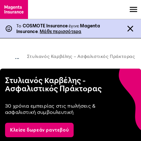
Το
COSMOTE Insurance
έγινε
Magenta
Insurance
.
Μάθε περισσότερα
Στυλιανός Καρβέλης – Ασφαλιστικός Πράκτορας
...
Στυλιανός Καρβέλης -
Ασφαλιστικός Πράκτορας
30 χρόνια εμπειρίας στις πωλήσεις &
ασφαλιστική συμβουλευτική
Κλείσε δωρεάν ραντεβού