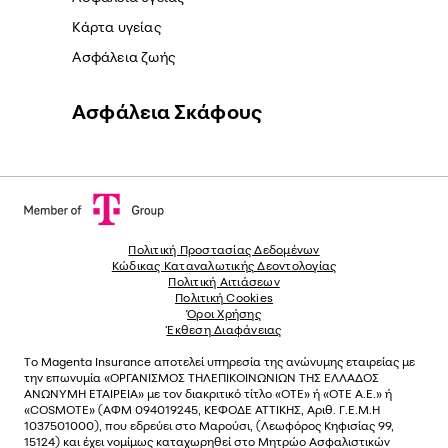
Κάρτα υγείας
Ασφάλεια ζωής
Ασφάλεια Σκάφους
Πολιτική Προστασίας Δεδομένων
Κώδικας Καταναλωτικής Δεοντολογίας
Πολιτική Αιτιάσεων
Πολιτική Cookies
Όροι Χρήσης
Έκθεση Διαφάνειας
Το
Magenta Insurance
αποτελεί υπηρεσία της ανώνυµης εταιρείας µε
την επωνυµία «ΟΡΓΑΝΙΣΜΟΣ ΤΗΛΕΠΙΚΟΙΝΩΝΙΩΝ ΤΗΣ ΕΛΛΑΔΟΣ
ΑΝΩΝΥΜΗ ΕΤΑΙΡΕΙΑ» µε τον διακριτικό τίτλο «OTE» ή «ΟΤΕ Α.Ε.» ή
«COSMOTE»
(ΑΦΜ 094019245, ΚΕΦΟΔΕ ΑΤΤΙΚΗΣ, Αριθ. Γ.Ε.Μ.Η
1037501000), που εδρεύει στο Μαρούσι, (Λεωφόρος Κηφισίας 99,
15124) και έχει νοµίµως καταχωρηθεί στο Μητρώο Ασφαλιστικών