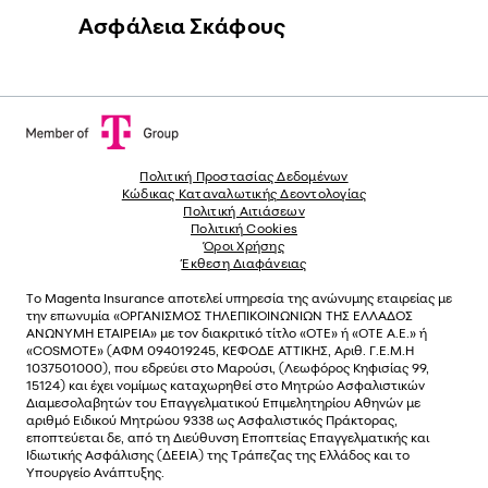
Ασφάλεια Σκάφους
Πολιτική Προστασίας Δεδομένων
Κώδικας Καταναλωτικής Δεοντολογίας
Πολιτική Αιτιάσεων
Πολιτική Cookies
Όροι Χρήσης
Έκθεση Διαφάνειας
Το
Magenta Insurance
αποτελεί υπηρεσία της ανώνυµης εταιρείας µε
την επωνυµία «ΟΡΓΑΝΙΣΜΟΣ ΤΗΛΕΠΙΚΟΙΝΩΝΙΩΝ ΤΗΣ ΕΛΛΑΔΟΣ
ΑΝΩΝΥΜΗ ΕΤΑΙΡΕΙΑ» µε τον διακριτικό τίτλο «OTE» ή «ΟΤΕ Α.Ε.» ή
«COSMOTE»
(ΑΦΜ 094019245, ΚΕΦΟΔΕ ΑΤΤΙΚΗΣ, Αριθ. Γ.Ε.Μ.Η
1037501000), που εδρεύει στο Μαρούσι, (Λεωφόρος Κηφισίας 99,
15124) και έχει νοµίµως καταχωρηθεί στο Μητρώο Ασφαλιστικών
Διαµεσολαβητών του Επαγγελµατικού Επιµελητηρίου Αθηνών µε
αριθµό Ειδικού Μητρώου 9338 ως Ασφαλιστικός Πράκτορας,
εποπτεύεται δε, από τη Διεύθυνση Εποπτείας Επαγγελματικής και
Ιδιωτικής Ασφάλισης (ΔΕΕΙΑ) της Τράπεζας της Ελλάδος και το
Υπουργείο Ανάπτυξης.