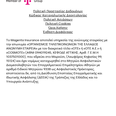
Πολιτική Προστασίας Δεδομένων
Κώδικας Καταναλωτικής Δεοντολογίας
Πολιτική Αιτιάσεων
Πολιτική Cookies
Όροι Χρήσης
Έκθεση Διαφάνειας
Το
Magenta Insurance
αποτελεί υπηρεσία της ανώνυµης εταιρείας µε
την επωνυµία «ΟΡΓΑΝΙΣΜΟΣ ΤΗΛΕΠΙΚΟΙΝΩΝΙΩΝ ΤΗΣ ΕΛΛΑΔΟΣ
ΑΝΩΝΥΜΗ ΕΤΑΙΡΕΙΑ» µε τον διακριτικό τίτλο «OTE» ή «ΟΤΕ Α.Ε.» ή
«COSMOTE»
(ΑΦΜ 094019245, ΚΕΦΟΔΕ ΑΤΤΙΚΗΣ, Αριθ. Γ.Ε.Μ.Η
1037501000), που εδρεύει στο Μαρούσι, (Λεωφόρος Κηφισίας 99,
15124) και έχει νοµίµως καταχωρηθεί στο Μητρώο Ασφαλιστικών
Διαµεσολαβητών του Επαγγελµατικού Επιµελητηρίου Αθηνών µε
αριθµό Ειδικού Μητρώου 9338 ως Ασφαλιστικός Πράκτορας,
εποπτεύεται δε, από τη Διεύθυνση Εποπτείας Επαγγελματικής και
Ιδιωτικής Ασφάλισης (ΔΕΕΙΑ) της Τράπεζας της Ελλάδος και το
Υπουργείο Ανάπτυξης.