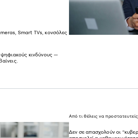
ameras, Smart TVs, κονσόλες
ε ψηφιακούς κινδύνους —
αίνεις.
Από τι θέλεις να προστατευτείς
Δεν σε απασχολούν οι “κυβερ