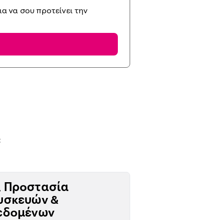
α να σου προτείνει την
:
 Προστασία
υσκευών &
εδομένων