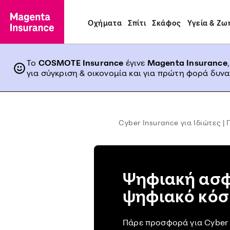
Οχήματα
Σπίτι
Σκάφος
Υγεία & Ζω
Το
COSMOTE Insurance
έγινε
Magenta Insurance
για σύγκριση & οικονομία και για πρώτη φορά δυν
Cyber Insurance για Ιδιώτες |
Ψηφιακή ασφ
ψηφιακό κό
Πάρε προσφορά για Cyber 