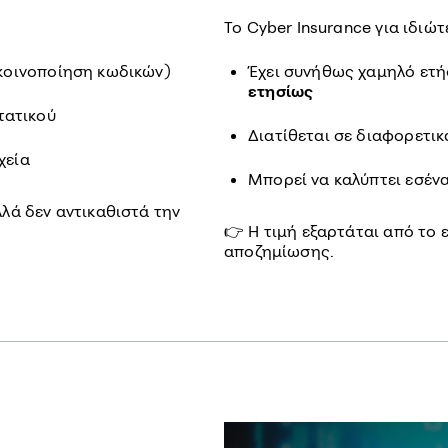
Το Cyber Insurance για ιδιώτ
 κοινοποίηση κωδικών)
Έχει συνήθως χαμηλό ετή
ετησίως
τατικού
Διατίθεται σε διαφορετικ
χεία
Μπορεί να καλύπτει εσένα
λά δεν αντικαθιστά την
👉 Η τιμή εξαρτάται από το 
αποζημίωσης.