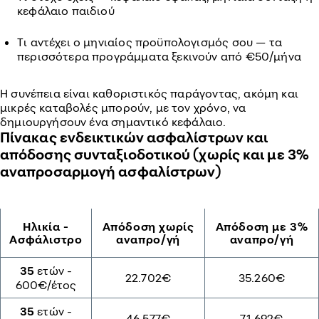
κεφάλαιο παιδιού
Τι αντέχει ο μηνιαίος προϋπολογισμός σου — τα
περισσότερα προγράμματα ξεκινούν από €50/μήνα
Η συνέπεια είναι καθοριστικός παράγοντας, ακόμη και
μικρές καταβολές μπορούν, με τον χρόνο, να
δημιουργήσουν ένα σημαντικό κεφάλαιο.
Πίνακας ενδεικτικών ασφαλίστρων και
απόδοσης συνταξιοδοτικού (χωρίς και με 3%
αναπροσαρμογή ασφαλίστρων)
Ηλικία -
Απόδοση χωρίς
Απόδοση με 3%
Ασφάλιστρο
αναπρο/γή
αναπρο/γή
35
ετών -
22.702€
35.260€
600€/έτος
35
ετών -
46.577€
71.692€