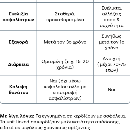
Ευέλικτα,
Ευελιξία
Σταθερά,
αλλάζεις
ασφαλίστρων
προκαθορισμένα
ποσό &
συχνότητα
Συνήθως
Εξαγορά
Μετά τον 3ο χρόνο
μετά τον 1ο
χρόνο
Ανοιχτή
Ορισμένη (π.χ. 15, 20
Διάρκεια
(μέχρι 70-75
χρόνια)
ετών)
Ναι (όχι μέσω
Κάλυψη
κεφαλαίου αλλά με
Ναι
θανάτου
επιστροφή
ασφαλίστρων)
Με λίγα λόγια:
Τα εγγυημένα σε κερδίζουν με ασφάλεια.
Τα unit linked σε κερδίζουν με δυνατότητα απόδοσης,
ειδικά σε μεγάλους χρονικούς ορίζοντες.