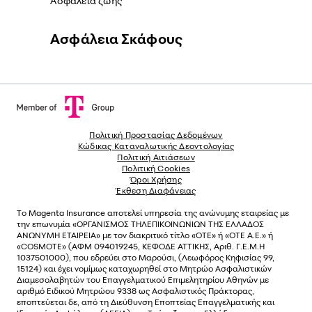
Ασφάλεια ζωής
Ασφάλεια Σκάφους
Πολιτική Προστασίας Δεδομένων
Κώδικας Καταναλωτικής Δεοντολογίας
Πολιτική Αιτιάσεων
Πολιτική Cookies
Όροι Χρήσης
Έκθεση Διαφάνειας
Το
Magenta Insurance
αποτελεί υπηρεσία της ανώνυµης εταιρείας µε
την επωνυµία «ΟΡΓΑΝΙΣΜΟΣ ΤΗΛΕΠΙΚΟΙΝΩΝΙΩΝ ΤΗΣ ΕΛΛΑΔΟΣ
ΑΝΩΝΥΜΗ ΕΤΑΙΡΕΙΑ» µε τον διακριτικό τίτλο «OTE» ή «ΟΤΕ Α.Ε.» ή
«COSMOTE»
(ΑΦΜ 094019245, ΚΕΦΟΔΕ ΑΤΤΙΚΗΣ, Αριθ. Γ.Ε.Μ.Η
1037501000), που εδρεύει στο Μαρούσι, (Λεωφόρος Κηφισίας 99,
15124) και έχει νοµίµως καταχωρηθεί στο Μητρώο Ασφαλιστικών
Διαµεσολαβητών του Επαγγελµατικού Επιµελητηρίου Αθηνών µε
αριθµό Ειδικού Μητρώου 9338 ως Ασφαλιστικός Πράκτορας,
εποπτεύεται δε, από τη Διεύθυνση Εποπτείας Επαγγελματικής και