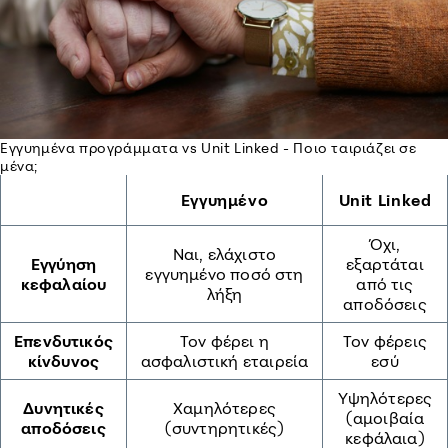
Εγγυημένα προγράμματα vs Unit Linked - Ποιο ταιριάζει σε
μένα;
Εγγυημένο
Unit Linked
Όχι,
Ναι, ελάχιστο
Εγγύηση
εξαρτάται
εγγυημένο ποσό στη
κεφαλαίου
από τις
λήξη
αποδόσεις
Επενδυτικός
Τον φέρει η
Τον φέρεις
κίνδυνος
ασφαλιστική εταιρεία
εσύ
Υψηλότερες
Δυνητικές
Χαμηλότερες
(αμοιβαία
αποδόσεις
(συντηρητικές)
κεφάλαια)