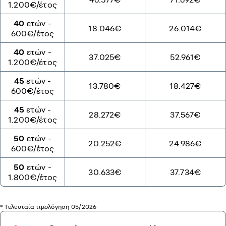
1.200€/έτος
40
ετών -
18.046€
26.014€
600€/έτος
40
ετών -
37.025€
52.961€
1.200€/έτος
45
ετών -
13.780€
18.427€
600€/έτος
45
ετών -
28.272€
37.567€
1.200€/έτος
50
ετών -
20.252€
24.986€
600€/έτος
50
ετών -
30.633€
37.734€
1.800€/έτος
* Τελευταία τιμολόγηση 05/2026