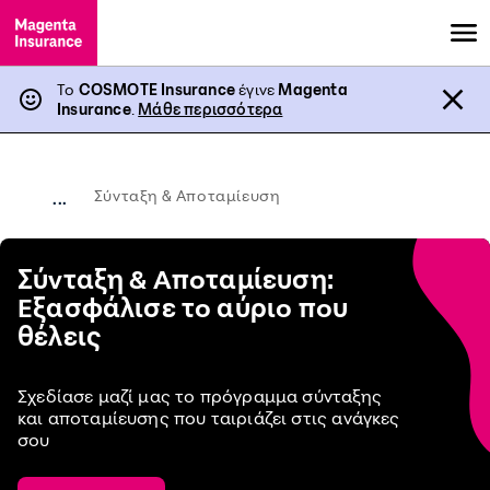
Το
COSMOTE Insurance
έγινε
Magenta
Insurance
.
Μάθε περισσότερα
Σύνταξη & Αποταμίευση
...
Σύνταξη & Αποταμίευση:
Εξασφάλισε το αύριο που
θέλεις
Σχεδίασε μαζί μας το πρόγραμμα σύνταξης
και αποταμίευσης που ταιριάζει στις ανάγκες
σου