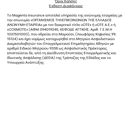
Όροι Χρήσης
Έκθεση Διαφάνειας
Το
Magenta Insurance
αποτελεί υπηρεσία της ανώνυµης εταιρείας µε
την επωνυµία «ΟΡΓΑΝΙΣΜΟΣ ΤΗΛΕΠΙΚΟΙΝΩΝΙΩΝ ΤΗΣ ΕΛΛΑΔΟΣ
ΑΝΩΝΥΜΗ ΕΤΑΙΡΕΙΑ» µε τον διακριτικό τίτλο «OTE» ή «ΟΤΕ Α.Ε.» ή
«COSMOTE»
(ΑΦΜ 094019245, ΚΕΦΟΔΕ ΑΤΤΙΚΗΣ, Αριθ. Γ.Ε.Μ.Η
1037501000), που εδρεύει στο Μαρούσι, (Λεωφόρος Κηφισίας 99,
15124) και έχει νοµίµως καταχωρηθεί στο Μητρώο Ασφαλιστικών
Διαµεσολαβητών του Επαγγελµατικού Επιµελητηρίου Αθηνών µε
αριθµό Ειδικού Μητρώου 9338 ως Ασφαλιστικός Πράκτορας,
εποπτεύεται δε, από τη Διεύθυνση Εποπτείας Επαγγελματικής και
Ιδιωτικής Ασφάλισης (ΔΕΕΙΑ) της Τράπεζας της Ελλάδος και το
Υπουργείο Ανάπτυξης.