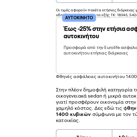
Οι τιμές αφορούν πακέτα ετήσιας διάρκειας 
οδηγό 40 ετών και για τα εξής ΤΚ: 18345, 54
ΑΥΤΟΚΙΝΗΤΟ
Έως -25% στην ετήσια ασ
αυτοκινήτου
Προσφορά από την Eurolife ασφαλισ
αυτοκινήτου ετήσιας διάρκειας
Φθηνές ασφάλειες αυτοκινήτου 1400
Στην πλέον δημοφιλή κατηγορία 
οικογενειακά sedan ή μικρά αυτοκ
γιατί προσφέρουν οικονομία στην
χαμηλό κόστος. Δες εδώ τις
φ
θην
1400 κυβικών
σύμφωνα με τον τύ
κατοικίας.