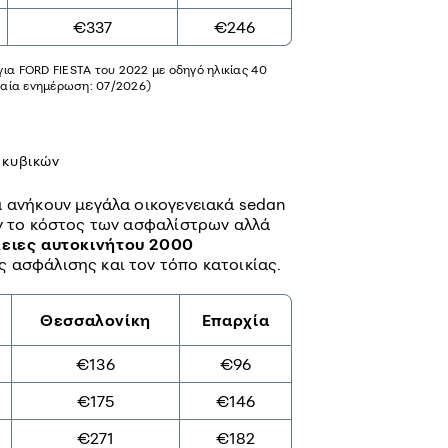
€337
€246
ια FORD FIESTA του 2022 με οδηγό ηλικίας 40
υταία ενημέρωση: 07/2026)
 κυβικών
ά ανήκουν μεγάλα οικογενειακά sedan
υν το κόστος των ασφαλίστρων αλλά
ειες αυτοκινήτου 2000
 ασφάλισης και τον τόπο κατοικίας.
Θεσσαλονίκη
Επαρχία
€136
€96
€175
€146
€271
€182