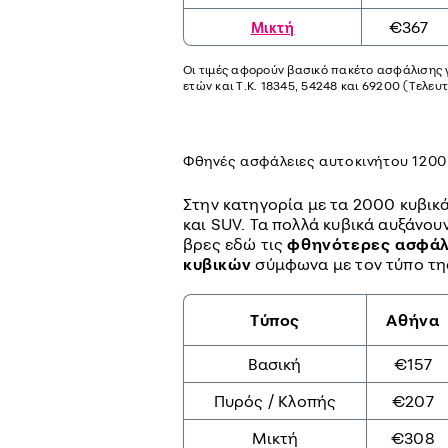
€367
Μικτή
Οι τιμές αφορούν βασικό πακέτο ασφάλισης γ
ετών και Τ.Κ. 18345, 54248 και 69200 (Τελε
Φθηνές ασφάλειες αυτοκινήτου 1200
Στην κατηγορία με τα 2000 κυβικ
και SUV. Τα πολλά κυβικά αυξάνο
βρες εδώ τις
φθηνότερες ασφάλ
κυβικών
σύμφωνα με τον τύπο της
Τύπος
Αθήνα
Βασική
€157
Πυρός / Κλοπής
€207
Μικτή
€308