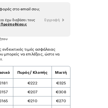
σφορές στο
email
σου;
Εγγραφή
αι έχω διαβάσει τους
ι Προϋποθέσεις
νήτου
ς ενδεικτικές τιμές ασφάλειας
υ μπορείς να επιλέξεις, ώστε να
ι.
ασικό
Πυρός/ Κλοπής
Μικτή
€181
€222
€325
€157
€207
€308
€165
€210
€270