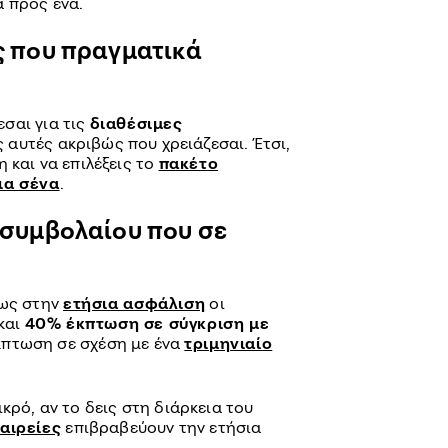
α προς ένα.
ις που πραγματικά
σαι για τις
διαθέσιμες
ς αυτές ακριβώς που χρειάζεσαι. Έτσι,
 και να επιλέξεις το
πακέτο
ια σένα
.
α συμβολαίου που σε
πως στην
ετήσια ασφάλιση
οι
 και
40% έκπτωση σε σύγκριση με
έκπτωση σε σχέση με ένα
τριμηνιαίο
κρό, αν το δεις στη διάρκεια του
αιρείες
επιβραβεύουν την ετήσια