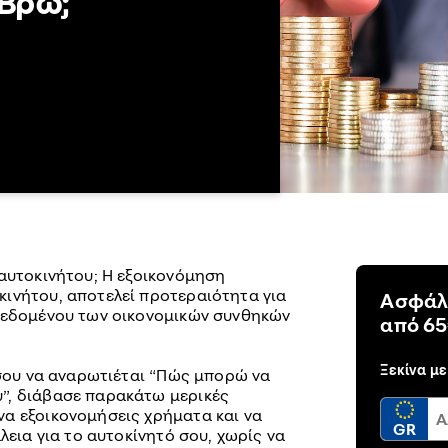
Βρώ;
 αυτοκινήτου; Η εξοικονόμηση
ινήτου, αποτελεί προτεραιότητα για
Ασφάλ
δεδομένου των οικονομικών συνθηκών
από 65
Ξεκίνα με
 σου να αναρωτιέται “Πώς μπορώ να
”, διάβασε παρακάτω μερικές
α εξοικονομήσεις χρήματα και να
GR
λεια για το αυτοκίνητό σου, χωρίς να