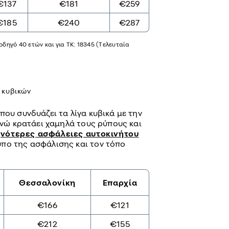
€137
€181
€259
€185
€240
€287
οδηγό 40 ετών και για ΤΚ: 18345 (Τελευταία
 κυβικών
που συνδυάζει τα λίγα κυβικά με την
 ενώ κρατάει χαμηλά τους ρύπους και
νότερες ασφάλειες αυτοκινήτου
πο της ασφάλισης και τον τόπο
Θεσσαλονίκη
Επαρχία
€166
€121
€212
€155