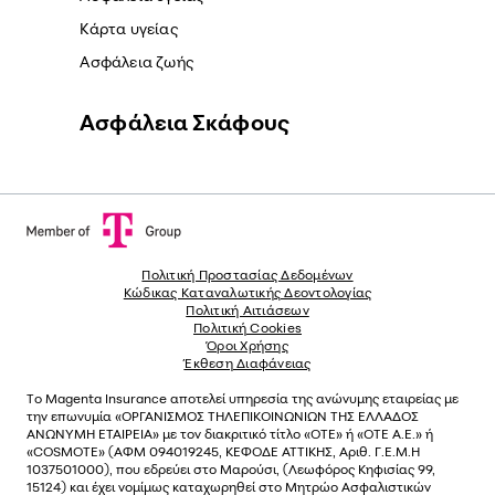
Κάρτα υγείας
Ασφάλεια ζωής
Ασφάλεια Σκάφους
Πολιτική Προστασίας Δεδομένων
Κώδικας Καταναλωτικής Δεοντολογίας
Πολιτική Αιτιάσεων
Πολιτική Cookies
Όροι Χρήσης
Έκθεση Διαφάνειας
Το
Magenta Insurance
αποτελεί υπηρεσία της ανώνυµης εταιρείας µε
την επωνυµία «ΟΡΓΑΝΙΣΜΟΣ ΤΗΛΕΠΙΚΟΙΝΩΝΙΩΝ ΤΗΣ ΕΛΛΑΔΟΣ
ΑΝΩΝΥΜΗ ΕΤΑΙΡΕΙΑ» µε τον διακριτικό τίτλο «OTE» ή «ΟΤΕ Α.Ε.» ή
«COSMOTE»
(ΑΦΜ 094019245, ΚΕΦΟΔΕ ΑΤΤΙΚΗΣ, Αριθ. Γ.Ε.Μ.Η
1037501000), που εδρεύει στο Μαρούσι, (Λεωφόρος Κηφισίας 99,
15124) και έχει νοµίµως καταχωρηθεί στο Μητρώο Ασφαλιστικών