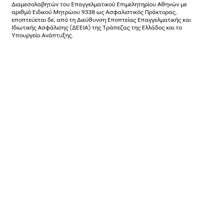
Διαµεσολαβητών του Επαγγελµατικού Επιµελητηρίου Αθηνών µε
αριθµό Ειδικού Μητρώου 9338 ως Ασφαλιστικός Πράκτορας,
εποπτεύεται δε, από τη Διεύθυνση Εποπτείας Επαγγελματικής και
Ιδιωτικής Ασφάλισης (ΔΕΕΙΑ) της Τράπεζας της Ελλάδος και το
Υπουργείο Ανάπτυξης.