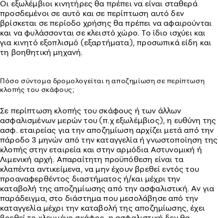
Οι εξωλέμβιοι κινητήρες θα πρέπει να είναι σταθερά
προσδεμένοι σε αυτό και σε περίπτωση αυτό δεν
βρίσκεται σε περίοδο χρήσης θα πρέπει να αφαιρούνται
και να φυλάσσονται σε κλειστό χώρο. Το ίδιο ισχύει και
για κινητό εξοπλισμό (εξαρτήματα), προσωπικά είδη και
τη βοηθητική μηχανή.
Πόσο σύντομα δρομολογείται η αποζημίωση σε περίπτωση
κλοπής του σκάφους;
Σε περίπτωση κλοπής του σκάφους ή των άλλων
ασφαλισμένων μερών του (π.χ εξωλέμβιος), η ευθύνη της
ασφ. εταιρείας για την αποζημίωση αρχίζει μετά από την
πάροδο 3 μηνών από την καταγγελία ή γνωστοποίηση της
κλοπής στην εταιρεία και στην αρμόδια Αστυνομική ή
Λιμενική αρχή. Απαραίτητη προϋπόθεση είναι τα
κλαπέντα αντικείμενα, να μην έχουν βρεθεί εντός του
προαναφερθέντος διαστήματος ή/και μέχρι την
καταβολή της αποζημίωσης από την ασφαλιστική. Αν για
παράδειγμα, στο διάστημα που μεσολάβησε από την
καταγγελία μέχρι την καταβολή της αποζημίωσης, έχει
βρεθεί το κλεμμένο σκάφος, η ασφαλιστική δεν θα