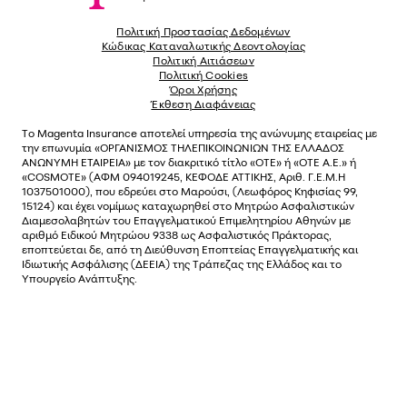
Πολιτική Προστασίας Δεδομένων
Κώδικας Καταναλωτικής Δεοντολογίας
Πολιτική Αιτιάσεων
Πολιτική Cookies
Όροι Χρήσης
Έκθεση Διαφάνειας
Το
Magenta Insurance
αποτελεί υπηρεσία της ανώνυµης εταιρείας µε
την επωνυµία «ΟΡΓΑΝΙΣΜΟΣ ΤΗΛΕΠΙΚΟΙΝΩΝΙΩΝ ΤΗΣ ΕΛΛΑΔΟΣ
ΑΝΩΝΥΜΗ ΕΤΑΙΡΕΙΑ» µε τον διακριτικό τίτλο «OTE» ή «ΟΤΕ Α.Ε.» ή
«COSMOTE»
(ΑΦΜ 094019245, ΚΕΦΟΔΕ ΑΤΤΙΚΗΣ, Αριθ. Γ.Ε.Μ.Η
1037501000), που εδρεύει στο Μαρούσι, (Λεωφόρος Κηφισίας 99,
15124) και έχει νοµίµως καταχωρηθεί στο Μητρώο Ασφαλιστικών
Διαµεσολαβητών του Επαγγελµατικού Επιµελητηρίου Αθηνών µε
αριθµό Ειδικού Μητρώου 9338 ως Ασφαλιστικός Πράκτορας,
εποπτεύεται δε, από τη Διεύθυνση Εποπτείας Επαγγελματικής και
Ιδιωτικής Ασφάλισης (ΔΕΕΙΑ) της Τράπεζας της Ελλάδος και το
Υπουργείο Ανάπτυξης.