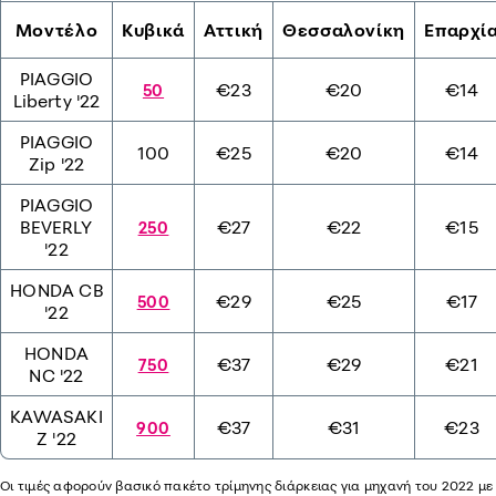
Μοντέλο
Κυβικά
Αττική
Θεσσαλονίκη
Επαρχί
PIAGGIO
€23
€20
€14
50
Liberty '22
PIAGGIO
100
€25
€20
€14
Zip '22
PIAGGIO
BEVERLY
€27
€22
€15
250
'22
HONDA CB
€29
€25
€17
500
'22
HONDA
€37
€29
€21
750
NC '22
KAWASAKI
€37
€31
€23
900
Z '22
Οι τιμές αφορούν βασικό πακέτο τρίμηνης διάρκειας για μηχανή του 2022 με