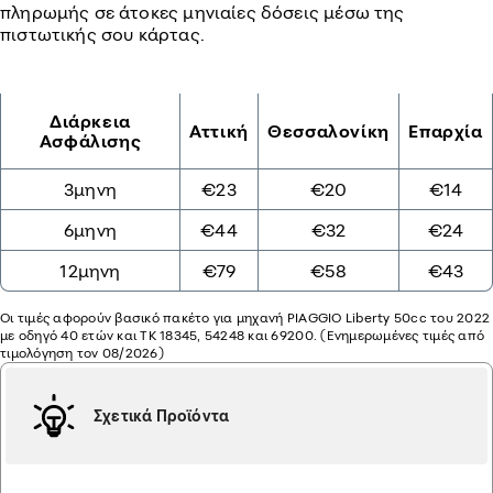
πληρωμής σε άτοκες μηνιαίες δόσεις μέσω της
πιστωτικής σου κάρτας.
Διάρκεια
Αττική
Θεσσαλονίκη
Επαρχία
Ασφάλισης
3μηνη
€23
€20
€14
6μηνη
€44
€32
€24
12μηνη
€79
€58
€43
Οι τιμές αφορούν βασικό πακέτο για μηχανή PIAGGIO Liberty 50cc του 2022
με οδηγό 40 ετών και ΤΚ 18345, 54248 και 69200. (Ενημερωμένες τιμές από
τιμολόγηση τον 08/2026)
Σχετικά Προϊόντα