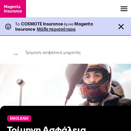
Το
COSMOTE Insurance
έγινε
Magenta
Insurance
.
Μάθε περισσότερα
Τρίμηνη ασφάλεια μηχανής
...
ΜΗΧΑΝΗ
Τρίμηνη Ασφάλεια