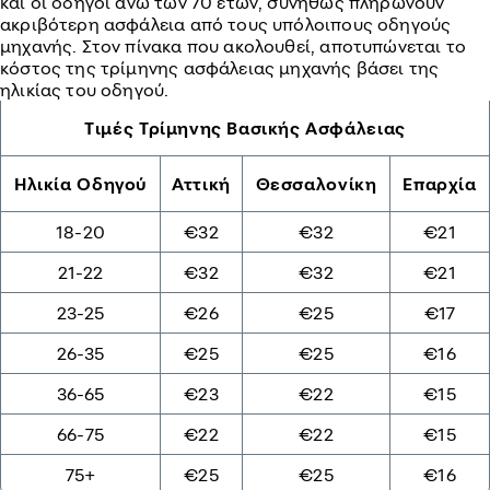
και οι οδηγοί άνω των 70 ετών, συνήθως πληρώνουν
ακριβότερη ασφάλεια από τους υπόλοιπους οδηγούς
μηχανής. Στον πίνακα που ακολουθεί, αποτυπώνεται το
κόστος της τρίμηνης ασφάλειας μηχανής βάσει της
ηλικίας του οδηγού.
Τιμές Τρίμηνης Βασικής Ασφάλειας
Ηλικία Οδηγού
Αττική
Θεσσαλονίκη
Επαρχία
18-20
€32
€32
€21
21-22
€32
€32
€21
23-25
€26
€25
€17
26-35
€25
€25
€16
36-65
€23
€22
€15
66-75
€22
€22
€15
75+
€25
€25
€16