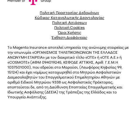
Πολιτική Προστασίας Δεδομένων
Κώδικας Καταναλωτικής Δεοντολογίας
Πολιτική Αιτιάσεων
Πολιτική Cookies
Όροι Χρήσης
Έκθεση Διαφάνειας
Το
Magenta Insurance
αποτελεί υπηρεσία της ανώνυµης εταιρείας µε
την επωνυµία «ΟΡΓΑΝΙΣΜΟΣ ΤΗΛΕΠΙΚΟΙΝΩΝΙΩΝ ΤΗΣ ΕΛΛΑΔΟΣ
ΑΝΩΝΥΜΗ ΕΤΑΙΡΕΙΑ» µε τον διακριτικό τίτλο «OTE» ή «ΟΤΕ Α.Ε.» ή
«COSMOTE»
(ΑΦΜ 094019245, ΚΕΦΟΔΕ ΑΤΤΙΚΗΣ, Αριθ. Γ.Ε.Μ.Η
1037501000), που εδρεύει στο Μαρούσι, (Λεωφόρος Κηφισίας 99,
15124) και έχει νοµίµως καταχωρηθεί στο Μητρώο Ασφαλιστικών
Διαµεσολαβητών του Επαγγελµατικού Επιµελητηρίου Αθηνών µε
αριθµό Ειδικού Μητρώου 9338 ως Ασφαλιστικός Πράκτορας,
εποπτεύεται δε, από τη Διεύθυνση Εποπτείας Επαγγελματικής και
Ιδιωτικής Ασφάλισης (ΔΕΕΙΑ) της Τράπεζας της Ελλάδος και το
Υπουργείο Ανάπτυξης.