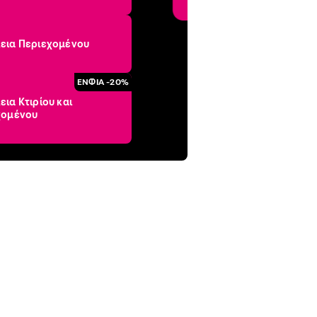
εια Περιεχομένου
ΕΝΦΙΑ -20%
ια Κτιρίου και
χομένου