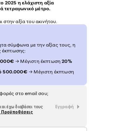
 το 2025 η
ελάχιστη αξία
ά τετραγωνικό μέτρο.
ι στην αξία του ακινήτου.
ητα σύμφωνα με την αξίας τους, η
ς έκπτωσης:
.000€
→ Μέγιστη έκπτωση
20%
ό 500.000€
→ Μέγιστη έκπτωση
σφορές στο
email
σου;
Εγγραφή
αι έχω διαβάσει τους
ι Προϋποθέσεις