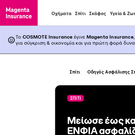
Οχήματα
Σπίτι
Σκάφος
Υγεία & Ζω
Το
COSMOTE Insurance
έγινε
Magenta Insurance
για σύγκριση & οικονομία και για πρώτη φορά δυν
Σπίτι
Οδηγός Ασφάλισης Σπ
ΣΠΙΤΙ
Μείωσε έως κα
ΕΝΦΙΑ ασφαλίζ