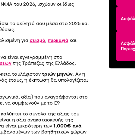
ΝΦΙΑ του 2026, ισχύουν οι ίδιες
Ασφάλ
ίσει το ακίνητό σου μέσα στο 2025 και
θέσεις:
φαλισμένη για
,
και
σεισμό
πυρκαγιά
Ασφάλε
Περιε
 να είναι εγγεγραμμένη στο
της Τράπεζας της Ελλάδος.
ήσεων
ρκεια τουλάχιστον
τριών μηνών
. Αν η
ενός έτους, η έκπτωση θα υπολογίζεται
ραγωνικά, αξία) που αναγράφονται στο
ι να συμφωνούν με το Ε9.
 καλύπτει το σύνολο της αξίας του
 είναι η αξία ανακατασκευής της
 να είναι μικρότερη των
1.000€ ανά
μβανομένων των βοηθητικών χώρων