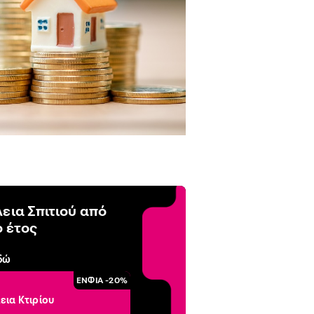
εια Σπιτιού από
ο έτος
δώ
ΕΝΦΙΑ -20%
ια Κτιρίου