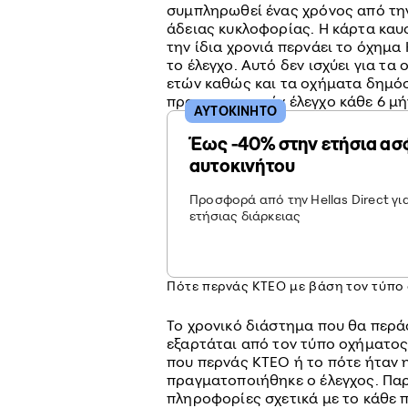
συμπληρωθεί ένας χρόνος από τη
άδειας κυκλοφορίας. Η κάρτα καυ
την ίδια χρονιά περνάει το όχημα
το έλεγχο. Αυτό δεν ισχύει για τα
ετών καθώς και τα οχήματα δημόσ
πραγματοποιούν έλεγχο κάθε 6 μή
ΑΥΤΟΚΙΝΗΤΟ
Έως -40% στην ετήσια ασ
αυτοκινήτου
Προσφορά από την Hellas Direct γι
ετήσιας διάρκειας
Πότε περνάς ΚΤΕΟ με βάση τον τύπο
Το χρονικό διάστημα που θα περάσ
εξαρτάται από τον τύπο οχήματος
που περνάς ΚΤΕΟ ή το πότε ήταν 
πραγματοποιήθηκε ο έλεγχος. Πα
πληροφορίες σχετικά με το κάθε π