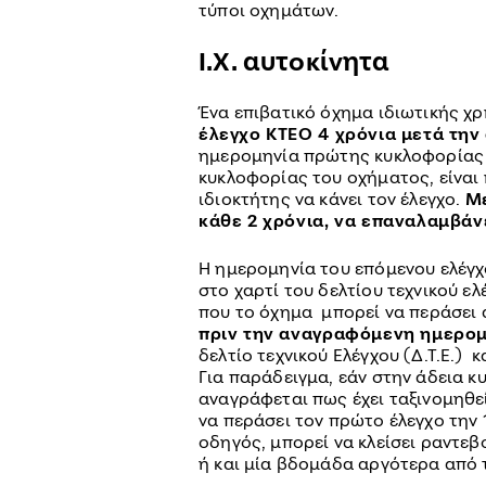
τύποι οχημάτων.
Ι.Χ. αυτοκίνητα
Ένα επιβατικό όχημα ιδιωτικής χ
έλεγχο ΚΤΕΟ 4 χρόνια μετά την
ημερομηνία πρώτης κυκλοφορίας 
κυκλοφορίας του οχήματος, είναι
ιδιοκτήτης να κάνει τον έλεγχο.
Με
κάθε 2 χρόνια, να επαναλαμβάνε
Η ημερομηνία του επόμενου ελέγ
στο χαρτί του δελτίου τεχνικού ελ
που το όχημα μπορεί να περάσει α
πριν την αναγραφόμενη ημερο
δελτίο τεχνικού Ελέγχου (Δ.Τ.Ε.) κ
Για παράδειγμα, εάν στην άδεια 
αναγράφεται πως έχει ταξινομηθεί
να περάσει τον πρώτο έλεγχο την 
οδηγός, μπορεί να κλείσει ραντεβ
ή και μία βδομάδα αργότερα από