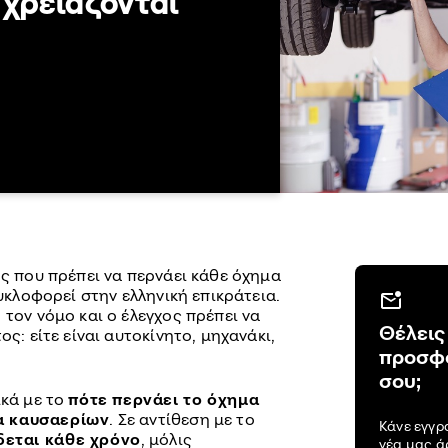
 χρειάζονται
ος που πρέπει να περνάει κάθε όχημα
κυκλοφορεί στην ελληνική επικράτεια.
 τον νόμο και ο έλεγχος πρέπει να
Θέλεις
ος: είτε είναι αυτοκίνητο, μηχανάκι,
προσφο
σου;
ικά με το
πότε περνάει το όχημα
τα καυσαερίων
. Σε αντίθεση με το
Κάνε εγγρ
δεται κάθε χρόνο
, μόλις
νέα μας 