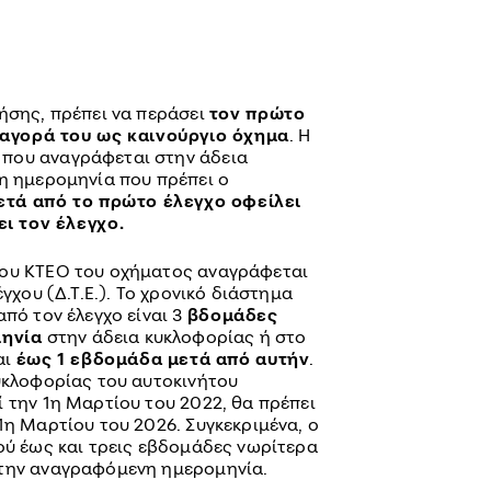
ρήσης, πρέπει να περάσει
τον πρώτο
 αγορά του ως καινούργιο όχημα
. Η
που αναγράφεται στην άδεια
 η ημερομηνία που πρέπει ο
τά από το πρώτο έλεγχο οφείλει
ι τον έλεγχο.
χου ΚΤΕΟ του οχήματος αναγράφεται
έγχου (Δ.Τ.Ε.). Το χρονικό διάστημα
πό τον έλεγχο είναι 3
βδομάδες
μηνία
στην άδεια κυκλοφορίας ή στο
αι
έως 1 εβδομάδα μετά από αυτήν
.
κυκλοφορίας του αυτοκινήτου
 την 1η Μαρτίου του 2022, θα πρέπει
1η Μαρτίου του 2026. Συγκεκριμένα, ο
ού έως και τρεις εβδομάδες νωρίτερα
 την αναγραφόμενη ημερομηνία.