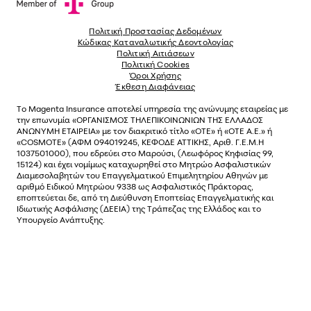
Πολιτική Προστασίας Δεδομένων
Κώδικας Καταναλωτικής Δεοντολογίας
Πολιτική Αιτιάσεων
Πολιτική Cookies
Όροι Χρήσης
Έκθεση Διαφάνειας
Το
Magenta Insurance
αποτελεί υπηρεσία της ανώνυµης εταιρείας µε
την επωνυµία «ΟΡΓΑΝΙΣΜΟΣ ΤΗΛΕΠΙΚΟΙΝΩΝΙΩΝ ΤΗΣ ΕΛΛΑΔΟΣ
ΑΝΩΝΥΜΗ ΕΤΑΙΡΕΙΑ» µε τον διακριτικό τίτλο «OTE» ή «ΟΤΕ Α.Ε.» ή
«COSMOTE»
(ΑΦΜ 094019245, ΚΕΦΟΔΕ ΑΤΤΙΚΗΣ, Αριθ. Γ.Ε.Μ.Η
1037501000), που εδρεύει στο Μαρούσι, (Λεωφόρος Κηφισίας 99,
15124) και έχει νοµίµως καταχωρηθεί στο Μητρώο Ασφαλιστικών
Διαµεσολαβητών του Επαγγελµατικού Επιµελητηρίου Αθηνών µε
αριθµό Ειδικού Μητρώου 9338 ως Ασφαλιστικός Πράκτορας,
εποπτεύεται δε, από τη Διεύθυνση Εποπτείας Επαγγελματικής και
Ιδιωτικής Ασφάλισης (ΔΕΕΙΑ) της Τράπεζας της Ελλάδος και το
Υπουργείο Ανάπτυξης.