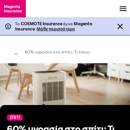
Το
COSMOTE Insurance
έγινε
Magenta
Insurance
.
Μάθε περισσότερα
60% υγρασία στο σπίτι: Τι κάνω;
...
ΣΠΙΤΙ
60% υγρασία στο σπίτι: Τι