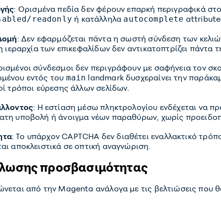
ωγής
: Ορισμένα πεδία δεν φέρουν επαρκή περιγραφικά στοι
ή κατάλληλα
attribute
sabled/readonly
autocomplete
 Δομή
: Δεν εφαρμόζεται πάντα η σωστή σύνδεση των κελιώ
η ιεραρχία των επικεφαλίδων δεν αντικατοπτρίζει πάντα 
ρισμένοι σύνδεσμοι δεν περιγράφουν με σαφήνεια τον σκο
ομένου εντός του
landmark δυσχεραίνει την παράκα
main
οί τρόποι εύρεσης άλλων σελίδων.
άλλοντος
: Η εστίαση μέσω πληκτρολογίου ενδέχεται να πρ
ατη υποβολή ή άνοιγμα νέων παραθύρων, χωρίς προειδο
ητα
: Το υπάρχον CAPTCHA δεν διαθέτει εναλλακτικό τρό
αι αποκλειστικά σε οπτική αναγνώριση.
ήλωσης προσβασιμότητας
εται από την Magenta ανάλογα με τις βελτιώσεις που θα 