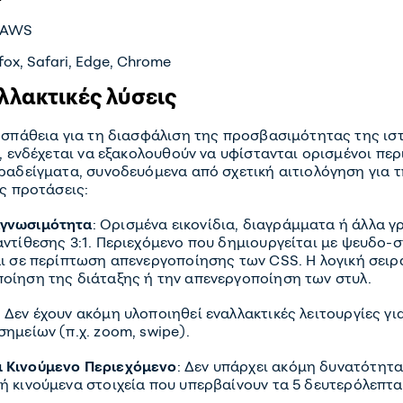
 JAWS
ox, Safari, Edge, Chrome
λλακτικές λύσεις
οσπάθεια για τη διασφάλιση της προσβασιμότητας της ισ
, ενδέχεται να εξακολουθούν να υφίστανται ορισμένοι πε
ραδείγματα, συνοδευόμενα από σχετική αιτιολόγηση για τ
ς προτάσεις:
αγνωσιμότητα
: Ορισμένα εικονίδια, διαγράμματα ή άλλα γ
ντίθεσης 3:1. Περιεχόμενο που δημιουργείται με ψευδο-στοι
αι σε περίπτωση απενεργοποίησης των CSS. Η λογική σει
οίηση της διάταξης ή την απενεργοποίηση των στυλ.
: Δεν έχουν ακόμη υλοποιηθεί εναλλακτικές λειτουργίες γ
ημείων (π.χ. zoom, swipe).
ι Κινούμενο Περιεχόμενο
: Δεν υπάρχει ακόμη δυνατότητ
ή κινούμενα στοιχεία που υπερβαίνουν τα 5 δευτερόλεπτα