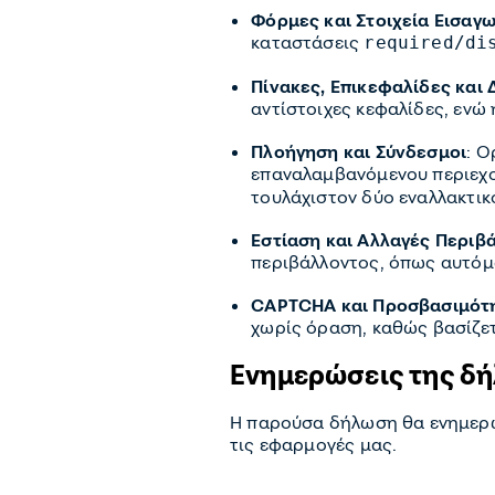
Φόρμες και Στοιχεία Εισαγ
καταστάσεις
required/di
Πίνακες, Επικεφαλίδες και
αντίστοιχες κεφαλίδες, ενώ 
Πλοήγηση και Σύνδεσμοι
: Ο
επαναλαμβανόμενου περιεχ
τουλάχιστον δύο εναλλακτικ
Εστίαση και Αλλαγές Περιβ
περιβάλλοντος, όπως αυτόμ
CAPTCHA και Προσβασιμότ
χωρίς όραση, καθώς βασίζετ
Ενημερώσεις της δ
Η παρούσα δήλωση θα ενημερών
τις εφαρμογές μας.