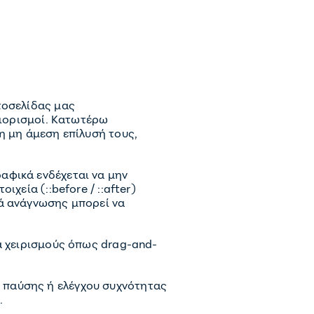
τοσελίδας μας
ριορισμοί. Κατωτέρω
η μη άμεση επίλυσή τους,
ραφικά ενδέχεται να μην
χεία (::before / ::after)
ρά ανάγνωσης μπορεί να
ια χειρισμούς όπως drag-and-
α παύσης ή ελέγχου συχνότητας
.