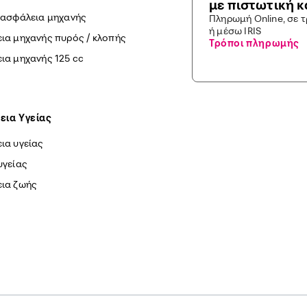
με πιστωτική 
 ασφάλεια μηχανής
Πληρωμή Online, σε 
ή μέσω IRIS
ια μηχανής πυρός / κλοπής
Τρόποι πληρωμής
ια μηχανής 125 cc
εια Yγείας
ια υγείας
υγείας
ια ζωής