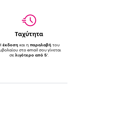
Ταχύτητα
Η
έκδοση
και η
παραλαβή
του
μβολαίου στο email σου γίνεται
σε
λιγότερο από 5
'.