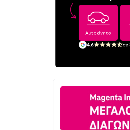
Αυτοκίνητο
4.6
σε 