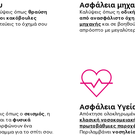
υ
Ασφάλεια μηχα
λύψεις όπως
θραύση
Καλύψεις όπως η
οδική
 οι κακόβουλες
από ανασφάλιστο όχ
τεύεις το όχημά σου
μηχανής
και σε βοηθού
απρόοπτο με μεγαλύτερ
Ασφάλεια Υγεί
ις όπως ο
σεισμός
, η
Απόκτησε ολοκληρωμένη
και τα
φυσικά
κλασική νοσοκομειακ
μορφώνουν ένα
πρωτοβάθμιες παροχέ
μμα για το σπίτι σου.
Περιλαμβάνει
νοσηλεί