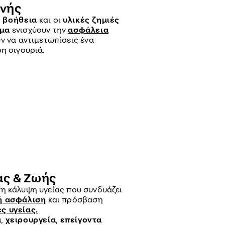
νής
 βοήθεια
και οι
υλικές ζημιές
ημα
ενισχύουν την
ασφάλεια
ν να αντιμετωπίσεις ένα
η σιγουριά.
ας & Ζωής
 κάλυψη υγείας που συνδυάζει
ή ασφάλιση
και πρόσβαση
ς υγείας.
α
,
χειρουργεία
,
επείγοντα