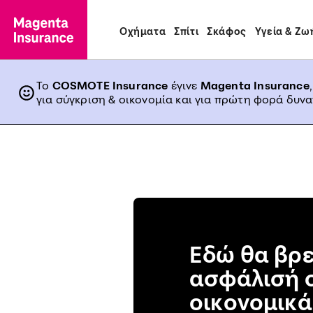
Οχήματα
Σπίτι
Σκάφος
Υγεία & Ζω
Το
COSMOTE Insurance
έγινε
Magenta Insurance
για σύγκριση & οικονομία και για πρώτη φορά δυν
Εδώ θα βρε
ασφάλισή σ
οικονομικά