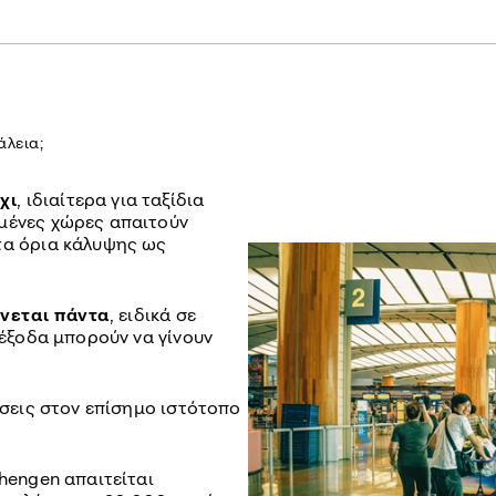
άλεια;
χι
, ιδιαίτερα για ταξίδια
μένες χώρες απαιτούν
τα όρια κάλυψης ως
νεται πάντα
, ειδικά σε
 έξοδα μπορούν να γίνουν
τήσεις στον επίσημο ιστότοπο
chengen απαιτείται