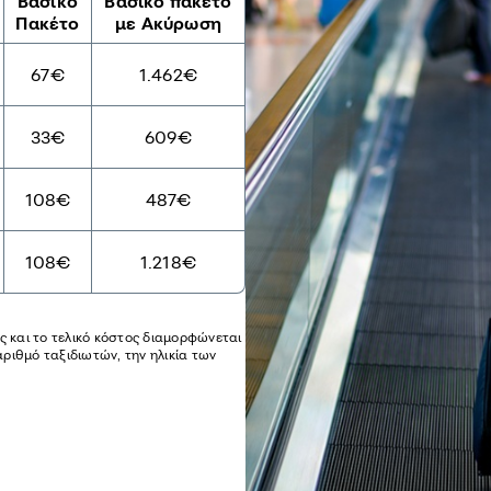
Βασικό
Βασικό πακέτο
Πακέτο
με Ακύρωση
67€
1.462€
33€
609€
108€
487€
108€
1.218€
ές και το τελικό κόστος διαμορφώνεται
αριθμό ταξιδιωτών, την ηλικία των
.