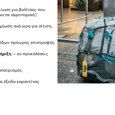
ίωση για βαλίτσες που
νο σε αεροπορικά)
ίωση ανά ώρα για σίτιση,
όδων πρόωρης επιστροφής
τήριξη
— αν προκαλέσεις
απατρισμός
αι έξοδα καραντίνας