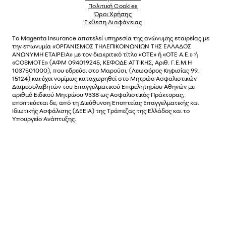
Πολιτική Cookies
Όροι Χρήσης
Έκθεση Διαφάνειας
Το
Magenta Insurance
αποτελεί υπηρεσία της ανώνυµης εταιρείας µε
την επωνυµία «ΟΡΓΑΝΙΣΜΟΣ ΤΗΛΕΠΙΚΟΙΝΩΝΙΩΝ ΤΗΣ ΕΛΛΑΔΟΣ
ΑΝΩΝΥΜΗ ΕΤΑΙΡΕΙΑ» µε τον διακριτικό τίτλο «OTE» ή «ΟΤΕ Α.Ε.» ή
«COSMOTE»
(ΑΦΜ 094019245, ΚΕΦΟΔΕ ΑΤΤΙΚΗΣ, Αριθ. Γ.Ε.Μ.Η
1037501000), που εδρεύει στο Μαρούσι, (Λεωφόρος Κηφισίας 99,
15124) και έχει νοµίµως καταχωρηθεί στο Μητρώο Ασφαλιστικών
Διαµεσολαβητών του Επαγγελµατικού Επιµελητηρίου Αθηνών µε
αριθµό Ειδικού Μητρώου 9338 ως Ασφαλιστικός Πράκτορας,
εποπτεύεται δε, από τη Διεύθυνση Εποπτείας Επαγγελματικής και
Ιδιωτικής Ασφάλισης (ΔΕΕΙΑ) της Τράπεζας της Ελλάδος και το
Υπουργείο Ανάπτυξης.