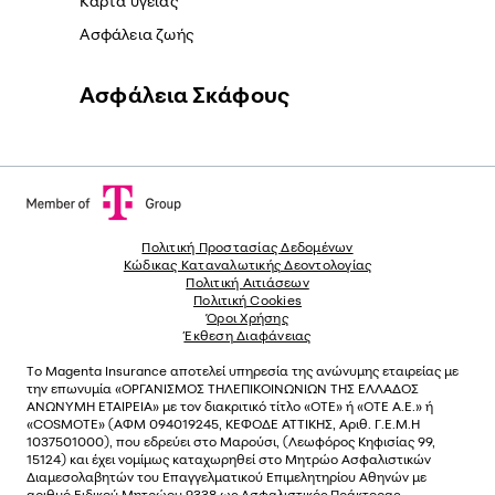
Κάρτα υγείας
Ασφάλεια ζωής
Ασφάλεια Σκάφους
Πολιτική Προστασίας Δεδομένων
Κώδικας Καταναλωτικής Δεοντολογίας
Πολιτική Αιτιάσεων
Πολιτική Cookies
Όροι Χρήσης
Έκθεση Διαφάνειας
Το
Magenta Insurance
αποτελεί υπηρεσία της ανώνυµης εταιρείας µε
την επωνυµία «ΟΡΓΑΝΙΣΜΟΣ ΤΗΛΕΠΙΚΟΙΝΩΝΙΩΝ ΤΗΣ ΕΛΛΑΔΟΣ
ΑΝΩΝΥΜΗ ΕΤΑΙΡΕΙΑ» µε τον διακριτικό τίτλο «OTE» ή «ΟΤΕ Α.Ε.» ή
«COSMOTE»
(ΑΦΜ 094019245, ΚΕΦΟΔΕ ΑΤΤΙΚΗΣ, Αριθ. Γ.Ε.Μ.Η
1037501000), που εδρεύει στο Μαρούσι, (Λεωφόρος Κηφισίας 99,
15124) και έχει νοµίµως καταχωρηθεί στο Μητρώο Ασφαλιστικών
Διαµεσολαβητών του Επαγγελµατικού Επιµελητηρίου Αθηνών µε
αριθµό Ειδικού Μητρώου 9338 ως Ασφαλιστικός Πράκτορας,