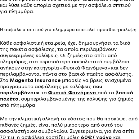
και λύσε κάθε απορία σχετικά με την ασφάλεια σπιτιού
για πλημμύρα.
Η ασφάλεια σπιτιού για πλημμύρα αποτελεί πρόσθετη κάλυψη;
Κάθε ασφαλιστική εταιρεία, έχει δημιουργήσει τα δικά
της πακέτα ασφάλισης, τα οποία περιλαμβάνουν
συγκεκριμένες καλύψεις. Οι ζημιές στο σπίτι από
πλημμύρες, στα περισσότερα ασφαλιστικά συμβόλαια,
ανήκουν στην κατηγορία «Φυσικά Φαινόμενα» και δεν
περιλαμβάνονται πάντα στο βασικό πακέτο ασφάλισης.
Στο
Magenta Insurance
μπορείς να βρεις ενισχυμένα
προγράμματα ασφάλισης με καλύψεις
που
περιλαμβάνουν
τα
Φυσικά Φαινόμενα
από το
βασικό
πακέτο
, συμπεριλαμβανομένης της κάλυψης για ζημιές
από πλημμύρα
Με την κλιματική αλλαγή το κόστος που θα προκύψει από
πιθανές ζημιές, είναι πολύ μικρότερο από αυτό του
ασφαλιστήριου συμβολαίου. Συγκεκριμένα, για ένα σπίτι
70 τ.μ. η ασφάλεια κοστίζει μόλις
60€/ χρόνο
και