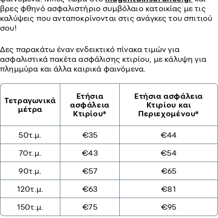
βρες φθηνό ασφαλιστήριο συμβόλαιο κατοικίας με τις
καλύψεις που ανταποκρίνονται στις ανάγκες του σπιτιού
σου!
Δες παρακάτω έναν ενδεικτικό πίνακα τιμών για
ασφαλιστικά πακέτα ασφάλισης κτιρίου, με κάλυψη για
πλημμύρα και άλλα καιρικά φαινόμενα.
Ετήσια
Ετήσια ασφάλεια
Τετραγωνικά
ασφάλεια
Κτιρίου και
μέτρα
Κτιρίου*
Περιεχομένου*
50τ.μ.
€35
€44
70τ.μ.
€43
€54
90τ.μ.
€57
€65
120τ.μ.
€63
€81
150τ.μ.
€75
€95