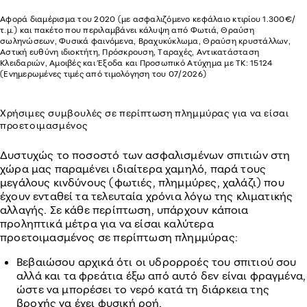
Αφορά διαμέρισμα του 2020 (με ασφαλιζόμενο κεφάλαιο κτιρίου 1.300€/
τ.μ.) και πακέτο που περιλαμβάνει κάλυψη από Φωτιά, Θραύση
σωληνώσεων, Φυσικά φαινόμενα, Βραχυκύκλωμα, Θραύση κρυστάλλων,
Αστική ευθύνη ιδιοκτήτη, Πρόσκρουση, Ταραχές, Αντικατάσταση
Κλειδαριών, Αμοιβές και Έξοδα και Προσωπικό Ατύχημα με ΤΚ: 15124
(Ενημερωμένες τιμές από τιμολόγηση του 07/2026)
Χρήσιμες συμβουλές σε περίπτωση πλημμύρας για να είσαι
προετοιμασμένος
Δυστυχώς το ποσοστό των ασφαλισμένων σπιτιών στη
χώρα μας παραμένει ιδιαίτερα χαμηλό, παρά τους
μεγάλους κινδύνους (φωτιές, πλημμύρες, χαλάζι) που
έχουν ενταθεί τα τελευταία χρόνια λόγω της κλιματικής
αλλαγής. Σε κάθε περίπτωση, υπάρχουν κάποια
προληπτικά μέτρα για να είσαι καλύτερα
προετοιμασμένος σε περίπτωση πλημμύρας:
Βεβαιώσου αρχικά ότι οι υδρορροές του σπιτιού σου
αλλά και τα φρεάτια έξω από αυτό δεν είναι φραγμένα,
ώστε να μπορέσει το νερό κατά τη διάρκεια της
βροχής να έχει φυσική ροή.