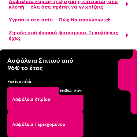
Ασφάλεια κύριας ή εξοχικής κατοικίας από
κλοπή – όλα όσα πρέπει να γνωρίζεις
Υγρασία στο σπίτι - Πώς θα απαλλαγείς
Ζημιές από φυσικά φαινόμενα. Τι καλύψεις
έχω;
Ασφάλεια Σπιτιού από
96€ το έτος
Ξεκίνα εδώ
ΕΝΦΙΑ -20%
Ασφάλεια Κτιρίου
Ασφάλεια Περιεχομένου