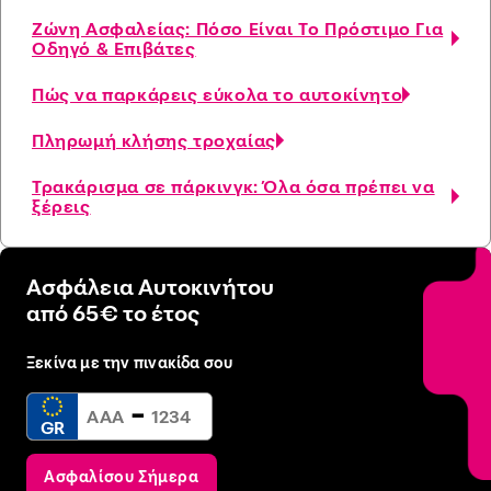
Ζώνη Ασφαλείας: Πόσο Είναι Το Πρόστιμο Για
Οδηγό & Επιβάτες
Πώς να παρκάρεις εύκολα το αυτοκίνητο
Πληρωμή κλήσης τροχαίας
Τρακάρισμα σε πάρκινγκ: Όλα όσα πρέπει να
ξέρεις
Ασφάλεια Αυτοκινήτου
από 65€ το έτος
Ξεκίνα με την πινακίδα σου
-
GR
Ασφαλίσου Σήμερα