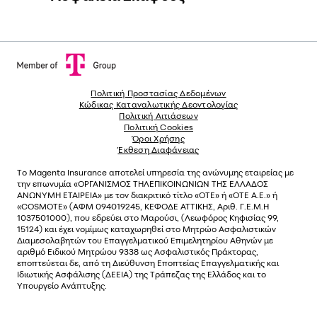
Πολιτική Προστασίας Δεδομένων
Κώδικας Καταναλωτικής Δεοντολογίας
Πολιτική Αιτιάσεων
Πολιτική Cookies
Όροι Χρήσης
Έκθεση Διαφάνειας
Το
Magenta Insurance
αποτελεί υπηρεσία της ανώνυµης εταιρείας µε
την επωνυµία «ΟΡΓΑΝΙΣΜΟΣ ΤΗΛΕΠΙΚΟΙΝΩΝΙΩΝ ΤΗΣ ΕΛΛΑΔΟΣ
ΑΝΩΝΥΜΗ ΕΤΑΙΡΕΙΑ» µε τον διακριτικό τίτλο «OTE» ή «ΟΤΕ Α.Ε.» ή
«COSMOTE»
(ΑΦΜ 094019245, ΚΕΦΟΔΕ ΑΤΤΙΚΗΣ, Αριθ. Γ.Ε.Μ.Η
1037501000), που εδρεύει στο Μαρούσι, (Λεωφόρος Κηφισίας 99,
15124) και έχει νοµίµως καταχωρηθεί στο Μητρώο Ασφαλιστικών
Διαµεσολαβητών του Επαγγελµατικού Επιµελητηρίου Αθηνών µε
αριθµό Ειδικού Μητρώου 9338 ως Ασφαλιστικός Πράκτορας,
εποπτεύεται δε, από τη Διεύθυνση Εποπτείας Επαγγελματικής και
Ιδιωτικής Ασφάλισης (ΔΕΕΙΑ) της Τράπεζας της Ελλάδος και το
Υπουργείο Ανάπτυξης.