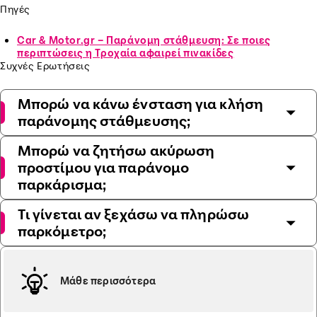
Πηγές
Car & Motor.gr – Παράνομη στάθμευση: Σε ποιες
περιπτώσεις η Τροχαία αφαιρεί πινακίδες
Συχνές Ερωτήσεις
Μπορώ να κάνω ένσταση για κλήση
παράνομης στάθμευσης;
Μπορώ να ζητήσω ακύρωση
προστίμου για παράνομο
παρκάρισμα;
Τι γίνεται αν ξεχάσω να πληρώσω
παρκόμετρο;
Μάθε περισσότερα