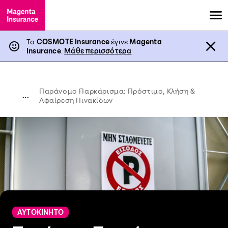
Το
COSMOTE Insurance
έγινε
Magenta
Insurance
.
Μάθε περισσότερα
Παράνομο Παρκάρισμα: Πρόστιμο, Κλήση &
...
Αφαίρεση Πινακίδων
ΑΥΤΟΚΙΝΗΤΟ