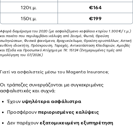
120τ.μ.
€164
150τ.μ.
€199
Αφορά διαμέρισμα του 2020 (με ασφαλιζόμενο κεφάλαιο κτιρίου 1.300€/ τ.μ.)
και πακέτο που περιλαμβάνει κάλυψη από Σεισμό, Φωτιά, Θραύση
σωληνώσεων, Φυσικά φαινόμενα, Βραχυκύκλωμα, Θραύση κρυστάλλων, Αστική
ευθύνη ιδιοκτήτη, Πρόσκρουση, Ταραχές, Αντικατάσταση Κλειδαριών, Αμοιβές
και Έξοδα και Προσωπικό Ατύχημα με ΤΚ: 15124 (Ενημερωμένες τιμές από
τιμολόγηση του 07/2026)
Γιατί να ασφαλιστείς μέσω του Magenta Insurance;
Οι τράπεζες συνεργάζονται με συγκεκριμένες
ασφαλιστικές και συχνά:
Έχουν
υψηλότερα ασφάλιστρα
Προσφέρουν
περιορισμένες καλύψεις
Δεν παρέχουν
εξατομικευμένη εξυπηρέτηση