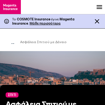
Το
COSMOTE Insurance
έγινε
Magenta
Insurance
.
Μάθε περισσότερα
Ασφάλεια Σπιτιού με Δάνειο
...
ΣΠΙΤΙ
Ασφάλεια Σπιτιού με