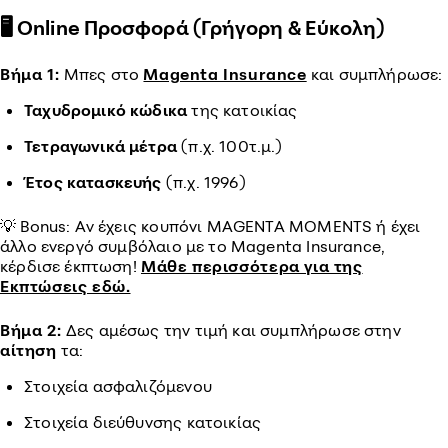
🖥️ Online Προσφορά (Γρήγορη & Εύκολη)
Βήμα 1:
Μπες στο
Magenta Insurance
και συμπλήρωσε:
Ταχυδρομικό κώδικα
της κατοικίας
Τετραγωνικά μέτρα
(π.χ. 100τ.μ.)
Έτος κατασκευής
(π.χ. 1996)
💡 Bonus: Αν έχεις κουπόνι MAGENTA MOMENTS ή έχει
άλλο ενεργό συμβόλαιο με το Magenta Insurance,
κέρδισε έκπτωση!
Μάθε περισσότερα για της
Εκπτώσεις εδώ.
Βήμα 2:
Δες αμέσως την τιμή και συμπλήρωσε στην
αίτηση
τα:
Στοιχεία ασφαλιζόμενου
Στοιχεία διεύθυνσης κατοικίας