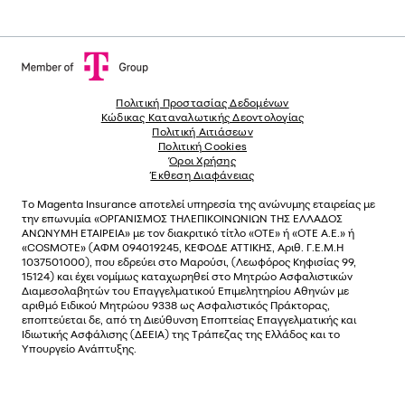
Πολιτική Προστασίας Δεδομένων
Κώδικας Καταναλωτικής Δεοντολογίας
Πολιτική Αιτιάσεων
Πολιτική Cookies
Όροι Χρήσης
Έκθεση Διαφάνειας
Το
Magenta Insurance
αποτελεί υπηρεσία της ανώνυµης εταιρείας µε
την επωνυµία «ΟΡΓΑΝΙΣΜΟΣ ΤΗΛΕΠΙΚΟΙΝΩΝΙΩΝ ΤΗΣ ΕΛΛΑΔΟΣ
ΑΝΩΝΥΜΗ ΕΤΑΙΡΕΙΑ» µε τον διακριτικό τίτλο «OTE» ή «ΟΤΕ Α.Ε.» ή
«COSMOTE»
(ΑΦΜ 094019245, ΚΕΦΟΔΕ ΑΤΤΙΚΗΣ, Αριθ. Γ.Ε.Μ.Η
1037501000), που εδρεύει στο Μαρούσι, (Λεωφόρος Κηφισίας 99,
15124) και έχει νοµίµως καταχωρηθεί στο Μητρώο Ασφαλιστικών
Διαµεσολαβητών του Επαγγελµατικού Επιµελητηρίου Αθηνών µε
αριθµό Ειδικού Μητρώου 9338 ως Ασφαλιστικός Πράκτορας,
εποπτεύεται δε, από τη Διεύθυνση Εποπτείας Επαγγελματικής και
Ιδιωτικής Ασφάλισης (ΔΕΕΙΑ) της Τράπεζας της Ελλάδος και το
Υπουργείο Ανάπτυξης.