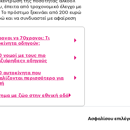
υγκέντρωση της ποσότητας αλκοόλ
, έπειτα από τροχονομικό έλεγχο με
 Το πρόστιμο ξεκινάει από 200 ευρώ
ρώ και να συνδυαστεί με αφαίρεση
ονοι vs 70χρονοι: Τι
οκίνητα οδηγούν;
0 νομοί με τους πιο
αζιάρηδες» οδηγούς
0 αυτοκίνητα που
αλίζονται περισσότερο για
πή
χημα με ζώο στην εθνική οδό
Ασφαλίσου επιλέγ