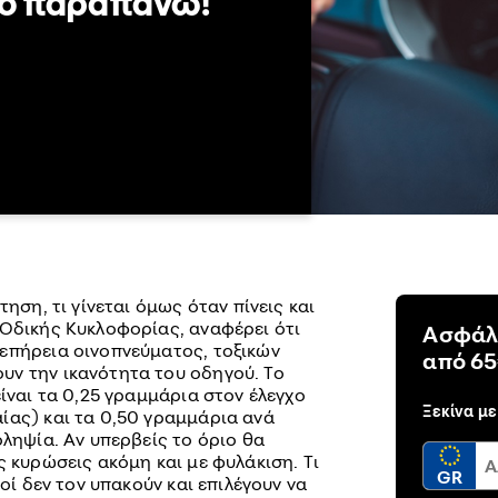
γο παραπάνω!
τηση, τι γίνεται όμως όταν πίνεις και
 Οδικής Κυκλοφορίας, αναφέρει ότι
Ασφάλ
επήρεια οινοπνεύματος, τοξικών
από 65
ν την ικανότητα του οδηγού. Το
είναι τα 0,25 γραμμάρια στον έλεγχο
Ξεκίνα με
ίας) και τα 0,50 γραμμάρια ανά
οληψία. Αν υπερβείς το όριο θα
ς κυρώσεις ακόμη και με φυλάκιση. Τι
GR
γοί δεν τον υπακούν και επιλέγουν να