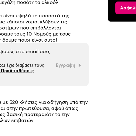
μεγάλη ποσότητα αλκοόλ.
Ασφαλ
α είναι υψηλά τα ποσοστά της
ς κάποιοι νομοί κλέβουν τις
οστίμων που επιβάλλονται
σαμε τους 10 Νομούς με τους
δούμε ποιοι είναι αυτοί.
σφορές στο
email
σου;
Εγγραφή
αι έχω διαβάσει τους
ι Προϋποθέσεις
α με 520 κλήσεις για οδήγηση υπό την
ίται στην πρωτεύουσα, αφού όπως
 ως βασική προτεραιότητα την
λλων επιβατών.