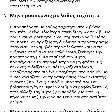
έτσι ώστε ο κινητήρας να λειτουργεί
αποτελεσματικά.
Μην προσπερνάς με λάθος ταχύτητα
Η προσπέραση με λάθος ταχύτητα στο κιβώτιο
ταχυτήτων είναι ιδιαίτερα επικίνδυνη. Αν το κιβώτιο
σου είναι χειροκίνητο, είναι σημαντικό να θυμάσαι
ότι πρέπει να αρχίζεις τη διαδικασία προσπέρασης
όταν είσαι σε χαμηλές στροφές/λεπτό και να τις
αυξάνεις σταδιακά. Με απλά λόγια, ξεκίνησε την
προσπέραση με μία σταθερή ταχύτητα,
προσέχοντας το στροφόμετρο να μη φτάσει τις
κόκκινες ενδείξεις και πάτα γκάζι σταδιακά,
αλλάζοντας στη συνέχεια ταχύτητα στο σασμάν. Αν
όμως χρειάζεται να προσπεράσεις λόγω έκτακτης
ανάγκης (π.χ. έχεις εμπόδιο μπροστά σου) και
βρίσκεσαι ήδη σε υψηλό αριθμό στροφών/λεπτών,
τότε άλλαξε ταχύτητα (για παράδειγμα από 3η
πήγαινε σε 4η) την ώρα που κινείσαι στο αντίθετο
ρεύμα.
Μην αφήνεις το πετρέλαιο να τελειώσει