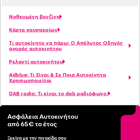
Νοθευμένη βενζίνη
Κάρτα καυσαερίων
Τι αυτοκίνητο να πάρω; Ο Απόλυτος Οδηγός
αγοράς αυτοκινήτου
Ρελαντί αυτοκινήτου
Adblue: Τι Είναι & Σε Ποια Αυτοκίνητα
Χρησιμοποιείται
DAB radio: Τι είναι το dab ραδιόφωνο;
Ασφάλεια Αυτοκινήτου
από 65€ το έτος
Ξεκίνα με την πινακίδα σου