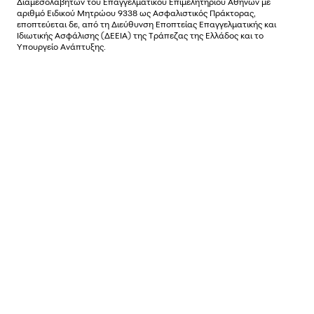
Διαµεσολαβητών του Επαγγελµατικού Επιµελητηρίου Αθηνών µε
αριθµό Ειδικού Μητρώου 9338 ως Ασφαλιστικός Πράκτορας,
εποπτεύεται δε, από τη Διεύθυνση Εποπτείας Επαγγελματικής και
Ιδιωτικής Ασφάλισης (ΔΕΕΙΑ) της Τράπεζας της Ελλάδος και το
Υπουργείο Ανάπτυξης.