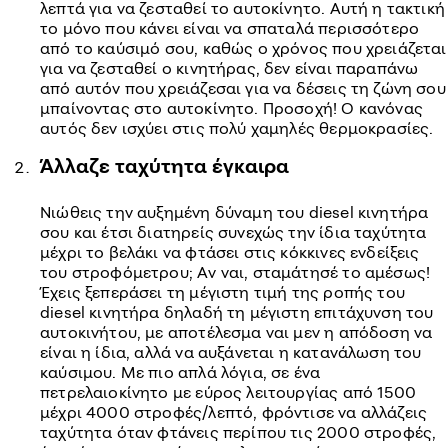
λεπτά για να ζεσταθεί το αυτοκίνητο. Αυτή η τακτική
το μόνο που κάνει είναι να σπαταλά περισσότερο
από το καύσιμό σου, καθώς ο χρόνος που χρειάζεται
για να ζεσταθεί ο κινητήρας, δεν είναι παραπάνω
από αυτόν που χρειάζεσαι για να δέσεις τη ζώνη σου
μπαίνοντας στο αυτοκίνητο. Προσοχή! Ο κανόνας
αυτός δεν ισχύει στις πολύ χαμηλές θερμοκρασίες.
Άλλαζε ταχύτητα έγκαιρα
Νιώθεις την αυξημένη δύναμη του diesel κινητήρα
σου και έτσι διατηρείς συνεχώς την ίδια ταχύτητα
μέχρι το βελάκι να φτάσει στις κόκκινες ενδείξεις
του στροφόμετρου; Αν ναι, σταμάτησέ το αμέσως!
Έχεις ξεπεράσει τη μέγιστη τιμή της ροπής του
diesel κινητήρα δηλαδή τη μέγιστη επιτάχυνση του
αυτοκινήτου, με αποτέλεσμα ναι μεν η απόδοση να
είναι η ίδια, αλλά να αυξάνεται η κατανάλωση του
καύσιμου. Με πιο απλά λόγια, σε ένα
πετρελαιοκίνητο με εύρος λειτουργίας από 1500
μέχρι 4000 στροφές/λεπτό, φρόντισε να αλλάζεις
ταχύτητα όταν φτάνεις περίπου τις 2000 στροφές,