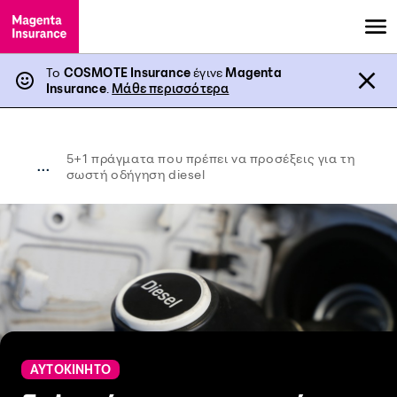
Το
COSMOTE Insurance
έγινε
Magenta
Insurance
.
Μάθε περισσότερα
5+1 πράγματα που πρέπει να προσέξεις για τη
...
σωστή οδήγηση diesel
ΑΥΤΟΚΙΝΗΤΟ