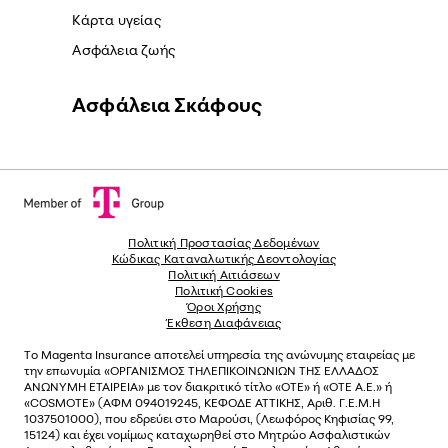
Κάρτα υγείας
Ασφάλεια ζωής
Ασφάλεια Σκάφους
Πολιτική Προστασίας Δεδομένων
Κώδικας Καταναλωτικής Δεοντολογίας
Πολιτική Αιτιάσεων
Πολιτική Cookies
Όροι Χρήσης
Έκθεση Διαφάνειας
Το
Magenta Insurance
αποτελεί υπηρεσία της ανώνυµης εταιρείας µε
την επωνυµία «ΟΡΓΑΝΙΣΜΟΣ ΤΗΛΕΠΙΚΟΙΝΩΝΙΩΝ ΤΗΣ ΕΛΛΑΔΟΣ
ΑΝΩΝΥΜΗ ΕΤΑΙΡΕΙΑ» µε τον διακριτικό τίτλο «OTE» ή «ΟΤΕ Α.Ε.» ή
«COSMOTE»
(ΑΦΜ 094019245, ΚΕΦΟΔΕ ΑΤΤΙΚΗΣ, Αριθ. Γ.Ε.Μ.Η
1037501000), που εδρεύει στο Μαρούσι, (Λεωφόρος Κηφισίας 99,
15124) και έχει νοµίµως καταχωρηθεί στο Μητρώο Ασφαλιστικών