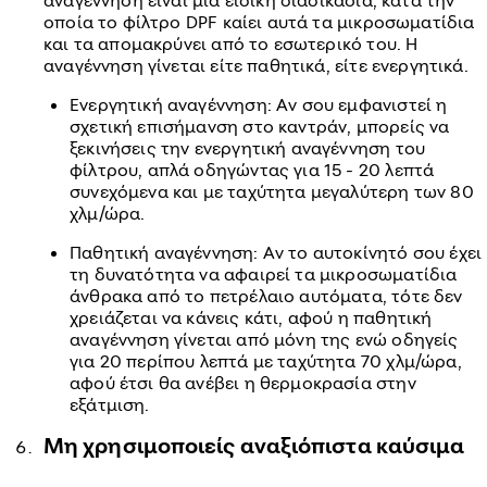
αναγέννηση είναι μια ειδική διαδικασία, κατά την
οποία το φίλτρο DPF καίει αυτά τα μικροσωματίδια
και τα απομακρύνει από το εσωτερικό του. Η
αναγέννηση γίνεται είτε παθητικά, είτε ενεργητικά.
Ενεργητική αναγέννηση: Αν σου εμφανιστεί η
σχετική επισήμανση στο καντράν, μπορείς να
ξεκινήσεις την ενεργητική αναγέννηση του
φίλτρου, απλά οδηγώντας για 15 - 20 λεπτά
συνεχόμενα και με ταχύτητα μεγαλύτερη των 80
χλμ/ώρα.
Παθητική αναγέννηση: Αν το αυτοκίνητό σου έχει
τη δυνατότητα να αφαιρεί τα μικροσωματίδια
άνθρακα από το πετρέλαιο αυτόματα, τότε δεν
χρειάζεται να κάνεις κάτι, αφού η παθητική
αναγέννηση γίνεται από μόνη της ενώ οδηγείς
για 20 περίπου λεπτά με ταχύτητα 70 χλμ/ώρα,
αφού έτσι θα ανέβει η θερμοκρασία στην
εξάτμιση.
Μη χρησιμοποιείς αναξιόπιστα καύσιμα