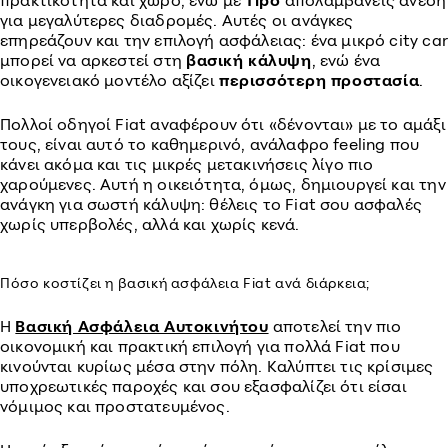
πρακτικότητα και χώρο, ενώ με
Tipo
απολαμβάνεις άνεση
για μεγαλύτερες διαδρομές. Αυτές οι ανάγκες
επηρεάζουν και την επιλογή ασφάλειας: ένα μικρό city car
μπορεί να αρκεστεί στη
βασική
κάλυψη
, ενώ ένα
οικογενειακό μοντέλο αξίζει
περισσότερη
προστασία
.
Πολλοί οδηγοί Fiat αναφέρουν ότι «δένονται» με το αμάξι
τους, είναι αυτό το καθημερινό, ανάλαφρο feeling που
κάνει ακόμα και τις μικρές μετακινήσεις λίγο πιο
χαρούμενες. Αυτή η οικειότητα, όμως, δημιουργεί και την
ανάγκη για σωστή κάλυψη: θέλεις το Fiat σου ασφαλές
χωρίς υπερβολές, αλλά και χωρίς κενά.
Πόσο κοστίζει η βασική ασφάλεια Fiat ανά διάρκεια;
Η
Βασική Ασφάλεια Αυτοκινήτου
αποτελεί την πιο
οικονομική και πρακτική επιλογή για πολλά Fiat που
κινούνται κυρίως μέσα στην πόλη. Καλύπτει τις κρίσιμες
υποχρεωτικές παροχές και σου εξασφαλίζει ότι είσαι
νόμιμος και προστατευμένος.