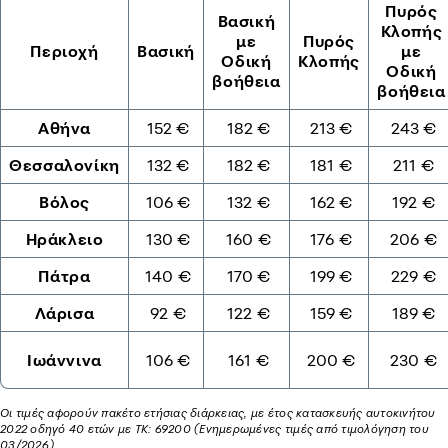
Πυρός
Βασική
Κλοπής
με
Πυρός
Περιοχή
Βασική
με
Οδική
Κλοπής
Οδική
βοήθεια
βοήθεια
Αθήνα
152 €
182 €
213 €
243 €
Θεσσαλονίκη
132 €
182 €
181 €
211 €
Βόλος
106 €
132 €
162 €
192 €
Ηράκλειο
130 €
160 €
176 €
206 €
Πάτρα
140 €
170 €
199 €
229 €
Λάρισα
92 €
122 €
159 €
189 €
Ιωάννινα
106 €
161 €
200 €
230 €
Οι τιμές αφορούν πακέτο ετήσιας διάρκειας, με έτος κατασκευής αυτοκινήτου
2022 οδηγό 40 ετών με ΤΚ: 69200 (Ενημερωμένες τιμές από τιμολόγηση του
03/2026)