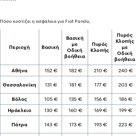
Πόσο κοστίζει η ασφάλεια για Fiat Panda;
Πυρός
Βασική
Κλοπής
με
Πυρός
Περιοχή
Βασική
με
Οδική
Κλοπής
Οδική
βοήθεια
βοήθεια
Αθήνα
152 €
182 €
210 €
240 €
Θεσσαλονίκη
131 €
181 €
177 €
203 €
Βόλος
105 €
135 €
156 €
186 €
Ηράκλειο
130 €
160 €
169 €
199 €
Πάτρα
143 €
173 €
193 €
223 €