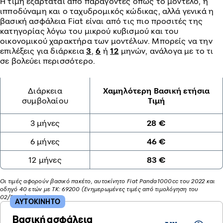
Η τιμή εξαρτάται από παράγοντες όπως το μοντέλο, η
ιπποδύναμη και ο ταχυδρομικός κώδικας, αλλά γενικά η
βασική ασφάλεια Fiat είναι από τις πιο προσιτές της
κατηγορίας λόγω του μικρού κυβισμού και του
οικονομικού χαρακτήρα των μοντέλων. Μπορείς να την
επιλέξεις για διάρκεια
3
,
6
ή
12
μηνών, ανάλογα με το τι
σε βολεύει περισσότερο.
Διάρκεια
Χαμηλότερη Βασική ετήσια
συμβολαίου
Τιμή
3 μήνες
28 €
6 μήνες
46 €
12 μήνες
83 €
Οι τιμές αφορούν βασικό πακέτο, αυτοκίνητο Fiat Panda1000cc του 2022 και
οδηγό 40 ετών με ΤΚ: 69200 (Ενημερωμένες τιμές από τιμολόγηση του
02/2026)
ΑΥΤΟΚΙΝΗΤΟ
Βασική ασφάλεια