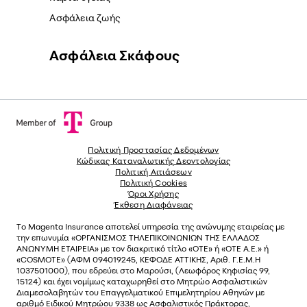
Ασφάλεια ζωής
Ασφάλεια Σκάφους
Πολιτική Προστασίας Δεδομένων
Κώδικας Καταναλωτικής Δεοντολογίας
Πολιτική Αιτιάσεων
Πολιτική Cookies
Όροι Χρήσης
Έκθεση Διαφάνειας
Το
Magenta Insurance
αποτελεί υπηρεσία της ανώνυµης εταιρείας µε
την επωνυµία «ΟΡΓΑΝΙΣΜΟΣ ΤΗΛΕΠΙΚΟΙΝΩΝΙΩΝ ΤΗΣ ΕΛΛΑΔΟΣ
ΑΝΩΝΥΜΗ ΕΤΑΙΡΕΙΑ» µε τον διακριτικό τίτλο «OTE» ή «ΟΤΕ Α.Ε.» ή
«COSMOTE»
(ΑΦΜ 094019245, ΚΕΦΟΔΕ ΑΤΤΙΚΗΣ, Αριθ. Γ.Ε.Μ.Η
1037501000), που εδρεύει στο Μαρούσι, (Λεωφόρος Κηφισίας 99,
15124) και έχει νοµίµως καταχωρηθεί στο Μητρώο Ασφαλιστικών
Διαµεσολαβητών του Επαγγελµατικού Επιµελητηρίου Αθηνών µε
αριθµό Ειδικού Μητρώου 9338 ως Ασφαλιστικός Πράκτορας,