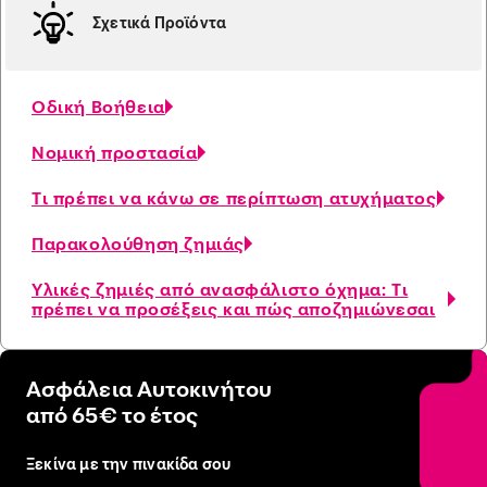
Σχετικά Προϊόντα
Οδική Βοήθεια
Νομική προστασία
Τι πρέπει να κάνω σε περίπτωση ατυχήματος
Παρακολούθηση ζημιάς
Yλικές ζημιές από ανασφάλιστο όχημα: Τι
πρέπει να προσέξεις και πώς αποζημιώνεσαι
Ασφάλεια Αυτοκινήτου
από 65€ το έτος
Ξεκίνα με την πινακίδα σου