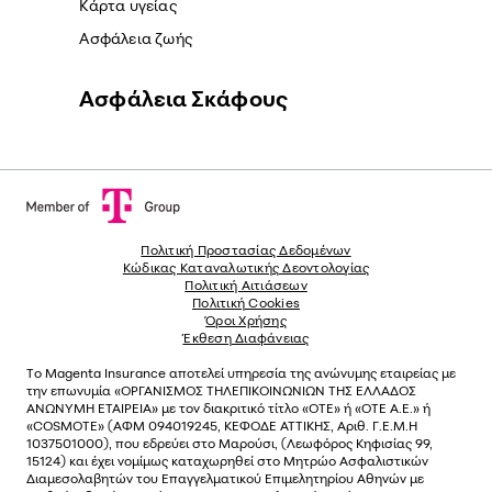
Κάρτα υγείας
Ασφάλεια ζωής
Ασφάλεια Σκάφους
Πολιτική Προστασίας Δεδομένων
Κώδικας Καταναλωτικής Δεοντολογίας
Πολιτική Αιτιάσεων
Πολιτική Cookies
Όροι Χρήσης
Έκθεση Διαφάνειας
Το
Magenta Insurance
αποτελεί υπηρεσία της ανώνυµης εταιρείας µε
την επωνυµία «ΟΡΓΑΝΙΣΜΟΣ ΤΗΛΕΠΙΚΟΙΝΩΝΙΩΝ ΤΗΣ ΕΛΛΑΔΟΣ
ΑΝΩΝΥΜΗ ΕΤΑΙΡΕΙΑ» µε τον διακριτικό τίτλο «OTE» ή «ΟΤΕ Α.Ε.» ή
«COSMOTE»
(ΑΦΜ 094019245, ΚΕΦΟΔΕ ΑΤΤΙΚΗΣ, Αριθ. Γ.Ε.Μ.Η
1037501000), που εδρεύει στο Μαρούσι, (Λεωφόρος Κηφισίας 99,
15124) και έχει νοµίµως καταχωρηθεί στο Μητρώο Ασφαλιστικών
Διαµεσολαβητών του Επαγγελµατικού Επιµελητηρίου Αθηνών µε