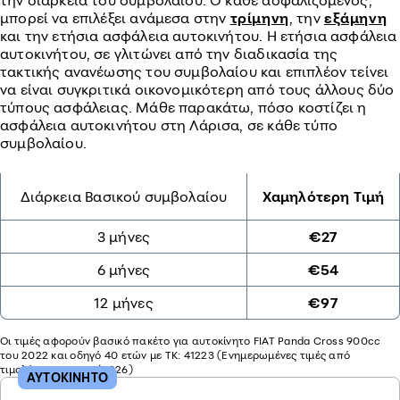
την διάρκεια του συμβολαίου. Ο κάθε ασφαλιζόμενος,
μπορεί να επιλέξει ανάμεσα στην
τρίμηνη
, την
εξάμηνη
και την ετήσια ασφάλεια αυτοκινήτου. Η ετήσια ασφάλεια
αυτοκινήτου, σε γλιτώνει από την διαδικασία της
τακτικής ανανέωσης του συμβολαίου και επιπλέον τείνει
να είναι συγκριτικά οικονομικότερη από τους άλλους δύο
τύπους ασφάλειας. Μάθε παρακάτω, πόσο κοστίζει η
ασφάλεια αυτοκινήτου στη Λάρισα, σε κάθε τύπο
συμβολαίου.
Διάρκεια Βασικού συμβολαίου
Χαμηλότερη Τιμή
3 μήνες
€27
6 μήνες
€54
12 μήνες
€97
Οι τιμές αφορούν βασικό πακέτο για αυτοκίνητο FIAT Panda Cross 900cc
του 2022 και οδηγό 40 ετών με ΤΚ: 41223 (Ενημερωμένες τιμές από
τιμολόγηση του 07/2026)
ΑΥΤΟΚΙΝΗΤΟ