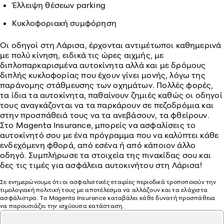
Έλλειψη θέσεων parking
Κυκλοφοριακή συμφόρηση
Οι οδηγοί στη Λάρισα, έρχονται αντιμέτωποι καθημερινά
με πολύ κίνηση, ειδικά τις ώρες αιχμής, με
διπλοπαρκαρισμένα αυτοκίνητα αλλά και με δρόμους
διπλής κυκλοφορίας που έχουν γίνει μονής, λόγω της
παράνομης στάθμευσης των οχημάτων. Πολλές φορές,
τα ίδια τα αυτοκίνητα, παθαίνουν ζημιές καθώς οι οδηγοί
τους αναγκάζονται να τα παρκάρουν σε πεζοδρόμια και
στην προσπάθειά τους να τα ανεβάσουν, τα φθείρουν.
Στο Magenta Insurance, μπορείς να ασφαλίσεις το
αυτοκίνητό σου με ένα πρόγραμμα που να καλύπτει κάθε
ενδεχόμενη φθορά, από εσένα ή από κάποιον άλλο
οδηγό. Συμπλήρωσε τα στοιχεία της πινακίδας σου και
δες τις τιμές για ασφάλεια αυτοκινήτου στη Λάρισα!
Σε ενημερώνουμε ότι οι ασφαλιστικές εταιρίες περιοδικά τροποποιούν την
τιμολογιακή πολιτική τους με αποτέλεσμα να αλλάζουν και τα ελάχιστα
ασφάλιστρα. Το Magenta Insurance καταβάλει κάθε δυνατή προσπάθεια
να παρουσιάζει την ισχύουσα κατάσταση.