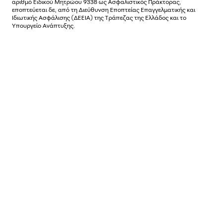
αριθµό Ειδικού Μητρώου 9338 ως Ασφαλιστικός Πράκτορας,
εποπτεύεται δε, από τη Διεύθυνση Εποπτείας Επαγγελματικής και
Ιδιωτικής Ασφάλισης (ΔΕΕΙΑ) της Τράπεζας της Ελλάδος και το
Υπουργείο Ανάπτυξης.