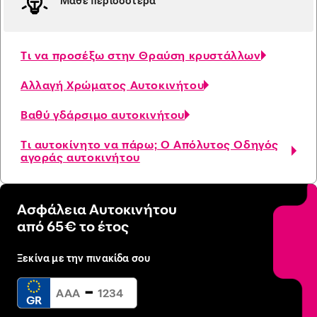
Μάθε περισσότερα
Τι να προσέξω στην Θραύση κρυστάλλων
Αλλαγή Χρώματος Αυτοκινήτου
Βαθύ γδάρσιμο αυτοκινήτου
Τι αυτοκίνητο να πάρω; Ο Απόλυτος Οδηγός
αγοράς αυτοκινήτου
Ασφάλεια Αυτοκινήτου
από 65€ το έτος
Ξεκίνα με την πινακίδα σου
-
GR