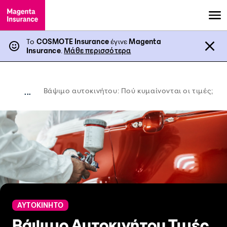
Το
COSMOTE Insurance
έγινε
Magenta
Insurance
.
Μάθε περισσότερα
Βάψιμο αυτοκινήτου: Πού κυμαίνονται οι τιμές;
...
ΑΥΤΟΚΙΝΗΤΟ
Βάψιμο Αυτοκινήτου Τιμές