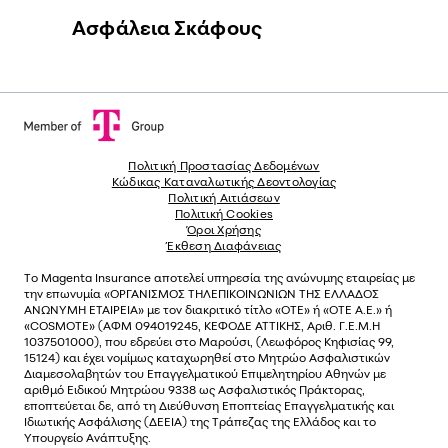
Ασφάλεια Σκάφους
Πολιτική Προστασίας Δεδομένων
Κώδικας Καταναλωτικής Δεοντολογίας
Πολιτική Αιτιάσεων
Πολιτική Cookies
Όροι Χρήσης
Έκθεση Διαφάνειας
Το
Magenta Insurance
αποτελεί υπηρεσία της ανώνυµης εταιρείας µε
την επωνυµία «ΟΡΓΑΝΙΣΜΟΣ ΤΗΛΕΠΙΚΟΙΝΩΝΙΩΝ ΤΗΣ ΕΛΛΑΔΟΣ
ΑΝΩΝΥΜΗ ΕΤΑΙΡΕΙΑ» µε τον διακριτικό τίτλο «OTE» ή «ΟΤΕ Α.Ε.» ή
«COSMOTE»
(ΑΦΜ 094019245, ΚΕΦΟΔΕ ΑΤΤΙΚΗΣ, Αριθ. Γ.Ε.Μ.Η
1037501000), που εδρεύει στο Μαρούσι, (Λεωφόρος Κηφισίας 99,
15124) και έχει νοµίµως καταχωρηθεί στο Μητρώο Ασφαλιστικών
Διαµεσολαβητών του Επαγγελµατικού Επιµελητηρίου Αθηνών µε
αριθµό Ειδικού Μητρώου 9338 ως Ασφαλιστικός Πράκτορας,
εποπτεύεται δε, από τη Διεύθυνση Εποπτείας Επαγγελματικής και
Ιδιωτικής Ασφάλισης (ΔΕΕΙΑ) της Τράπεζας της Ελλάδος και το
Υπουργείο Ανάπτυξης.