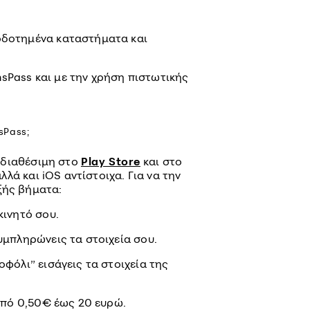
δοτημένα καταστήματα και
Pass και με την χρήση πιστωτικής
sPass;
 διαθέσιμη στο
Play Store
και στο
λλά και iOS αντίστοιχα. Για να την
ξής βήματα:
κινητό σου.
υμπληρώνεις τα στοιχεία σου.
φόλι” εισάγεις τα στοιχεία της
από 0,50€ έως 20 ευρώ.