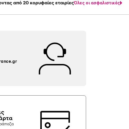
οντας από 20 κορυφαίες εταιρίες
Όλες οι ασφαλιστικές
rance.gr
ις
κάρτα
τράπεζα