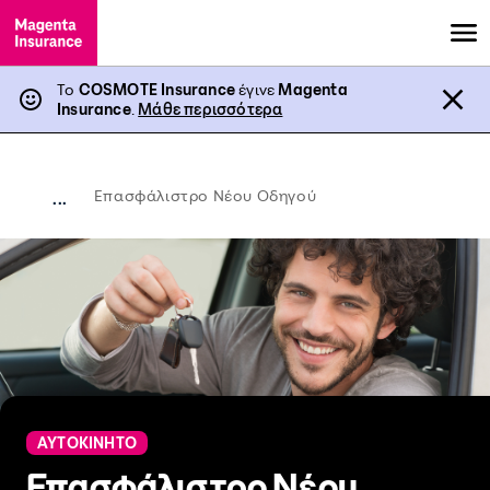
Το
COSMOTE Insurance
έγινε
Magenta
Insurance
.
Μάθε περισσότερα
Επασφάλιστρο Νέου Οδηγού
...
ΑΥΤΟΚΙΝΗΤΟ
Επασφάλιστρο Νέου