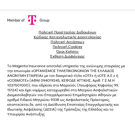
Πολιτική Προστασίας Δεδομένων
Κώδικας Καταναλωτικής Δεοντολογίας
Πολιτική Αιτιάσεων
Πολιτική Cookies
Όροι Χρήσης
Έκθεση Διαφάνειας
Το
Magenta Insurance
αποτελεί υπηρεσία της ανώνυµης εταιρείας µε
την επωνυµία «ΟΡΓΑΝΙΣΜΟΣ ΤΗΛΕΠΙΚΟΙΝΩΝΙΩΝ ΤΗΣ ΕΛΛΑΔΟΣ
ΑΝΩΝΥΜΗ ΕΤΑΙΡΕΙΑ» µε τον διακριτικό τίτλο «OTE» ή «ΟΤΕ Α.Ε.» ή
«COSMOTE»
(ΑΦΜ 094019245, ΚΕΦΟΔΕ ΑΤΤΙΚΗΣ, Αριθ. Γ.Ε.Μ.Η
1037501000), που εδρεύει στο Μαρούσι, (Λεωφόρος Κηφισίας 99,
15124) και έχει νοµίµως καταχωρηθεί στο Μητρώο Ασφαλιστικών
Διαµεσολαβητών του Επαγγελµατικού Επιµελητηρίου Αθηνών µε
αριθµό Ειδικού Μητρώου 9338 ως Ασφαλιστικός Πράκτορας,
εποπτεύεται δε, από τη Διεύθυνση Εποπτείας Επαγγελματικής και
Ιδιωτικής Ασφάλισης (ΔΕΕΙΑ) της Τράπεζας της Ελλάδος και το
Υπουργείο Ανάπτυξης.