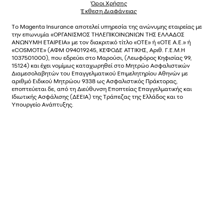
Όροι Χρήσης
Έκθεση Διαφάνειας
Το
Magenta Insurance
αποτελεί υπηρεσία της ανώνυµης εταιρείας µε
την επωνυµία «ΟΡΓΑΝΙΣΜΟΣ ΤΗΛΕΠΙΚΟΙΝΩΝΙΩΝ ΤΗΣ ΕΛΛΑΔΟΣ
ΑΝΩΝΥΜΗ ΕΤΑΙΡΕΙΑ» µε τον διακριτικό τίτλο «OTE» ή «ΟΤΕ Α.Ε.» ή
«COSMOTE»
(ΑΦΜ 094019245, ΚΕΦΟΔΕ ΑΤΤΙΚΗΣ, Αριθ. Γ.Ε.Μ.Η
1037501000), που εδρεύει στο Μαρούσι, (Λεωφόρος Κηφισίας 99,
15124) και έχει νοµίµως καταχωρηθεί στο Μητρώο Ασφαλιστικών
Διαµεσολαβητών του Επαγγελµατικού Επιµελητηρίου Αθηνών µε
αριθµό Ειδικού Μητρώου 9338 ως Ασφαλιστικός Πράκτορας,
εποπτεύεται δε, από τη Διεύθυνση Εποπτείας Επαγγελματικής και
Ιδιωτικής Ασφάλισης (ΔΕΕΙΑ) της Τράπεζας της Ελλάδος και το
Υπουργείο Ανάπτυξης.