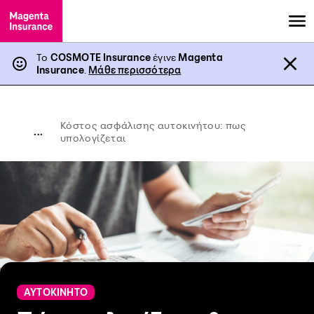
Το
COSMOTE Insurance
έγινε
Magenta
Insurance
.
Μάθε περισσότερα
Κόστος ασφάλισης αυτοκινήτου: πως
...
υπολογίζεται
ΑΥΤΟΚΙΝΗΤΟ