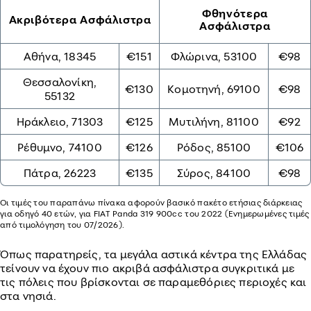
Φθηνότερα
Ακριβότερα Ασφάλιστρα
Ασφάλιστρα
Αθήνα, 18345
€151
Φλώρινα, 53100
€98
Θεσσαλονίκη,
€130
Κομοτηνή, 69100
€98
55132
Ηράκλειο, 71303
€125
Μυτιλήνη, 81100
€92
Ρέθυμνο, 74100
€126
Ρόδος, 85100
€106
Πάτρα, 26223
€135
Σύρος, 84100
€98
Οι τιμές του παραπάνω πίνακα αφορούν βασικό πακέτο ετήσιας διάρκειας
για οδηγό 40 ετών, για FIAT Panda 319 900cc του 2022 (Ενημερωμένες τιμές
από τιμολόγηση του 07/2026).
Όπως παρατηρείς, τα μεγάλα αστικά κέντρα της Ελλάδας
τείνουν να έχουν πιο ακριβά ασφάλιστρα συγκριτικά με
τις πόλεις που βρίσκονται σε παραμεθόριες περιοχές και
στα νησιά.