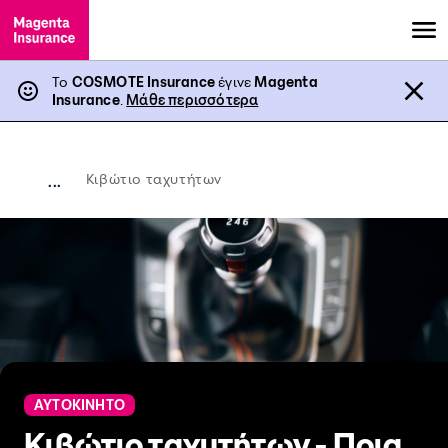
Το
COSMOTE Insurance
έγινε
Magenta
Insurance
.
Μάθε περισσότερα
Κιβώτιο ταχυτήτων
...
ΑΥΤΟΚΙΝΗΤΟ
Κιβώτιο ταχυτήτων - Ποια