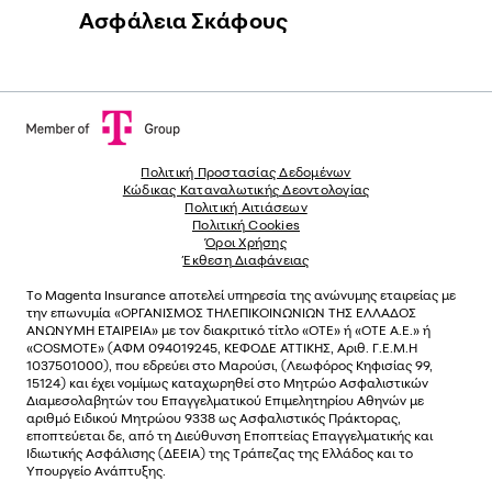
Ασφάλεια Σκάφους
Πολιτική Προστασίας Δεδομένων
Κώδικας Καταναλωτικής Δεοντολογίας
Πολιτική Αιτιάσεων
Πολιτική Cookies
Όροι Χρήσης
Έκθεση Διαφάνειας
Το
Magenta Insurance
αποτελεί υπηρεσία της ανώνυµης εταιρείας µε
την επωνυµία «ΟΡΓΑΝΙΣΜΟΣ ΤΗΛΕΠΙΚΟΙΝΩΝΙΩΝ ΤΗΣ ΕΛΛΑΔΟΣ
ΑΝΩΝΥΜΗ ΕΤΑΙΡΕΙΑ» µε τον διακριτικό τίτλο «OTE» ή «ΟΤΕ Α.Ε.» ή
«COSMOTE»
(ΑΦΜ 094019245, ΚΕΦΟΔΕ ΑΤΤΙΚΗΣ, Αριθ. Γ.Ε.Μ.Η
1037501000), που εδρεύει στο Μαρούσι, (Λεωφόρος Κηφισίας 99,
15124) και έχει νοµίµως καταχωρηθεί στο Μητρώο Ασφαλιστικών
Διαµεσολαβητών του Επαγγελµατικού Επιµελητηρίου Αθηνών µε
αριθµό Ειδικού Μητρώου 9338 ως Ασφαλιστικός Πράκτορας,
εποπτεύεται δε, από τη Διεύθυνση Εποπτείας Επαγγελματικής και
Ιδιωτικής Ασφάλισης (ΔΕΕΙΑ) της Τράπεζας της Ελλάδος και το
Υπουργείο Ανάπτυξης.