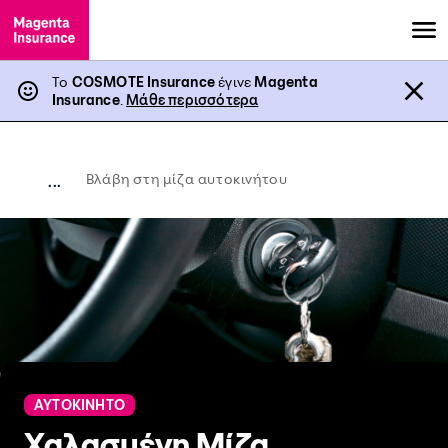
Το
COSMOTE Insurance
έγινε
Magenta
Insurance
.
Μάθε περισσότερα
Βλάβη στη μίζα αυτοκινήτου
...
ΑΥΤΟΚΙΝΗΤΟ
Χαλασμένη Μίζα