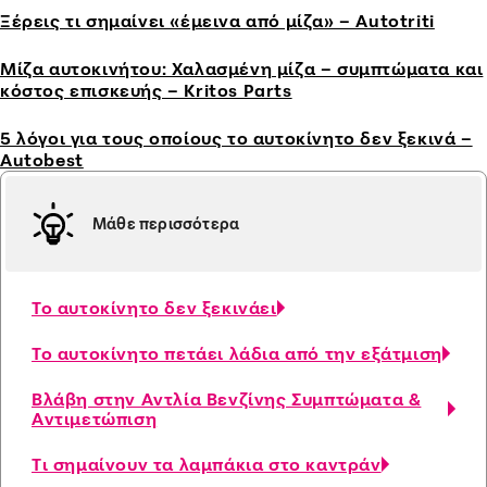
Ξέρεις τι σημαίνει «έμεινα από μίζα» – Autotriti
Μίζα αυτοκινήτου: Χαλασμένη μίζα – συμπτώματα και
κόστος επισκευής – Kritos Parts
5 λόγοι για τους οποίους το αυτοκίνητο δεν ξεκινά –
Autobest
Μάθε περισσότερα
Το αυτοκίνητο δεν ξεκινάει
Το αυτοκίνητο πετάει λάδια από την εξάτμιση
Βλάβη στην Αντλία Βενζίνης Συμπτώματα &
Αντιμετώπιση
Τι σημαίνουν τα λαμπάκια στο καντράν