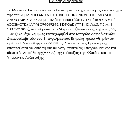
Έκθεση Διαφάνειας
Το
Magenta Insurance
αποτελεί υπηρεσία της ανώνυµης εταιρείας µε
την επωνυµία «ΟΡΓΑΝΙΣΜΟΣ ΤΗΛΕΠΙΚΟΙΝΩΝΙΩΝ ΤΗΣ ΕΛΛΑΔΟΣ
ΑΝΩΝΥΜΗ ΕΤΑΙΡΕΙΑ» µε τον διακριτικό τίτλο «OTE» ή «ΟΤΕ Α.Ε.» ή
«COSMOTE»
(ΑΦΜ 094019245, ΚΕΦΟΔΕ ΑΤΤΙΚΗΣ, Αριθ. Γ.Ε.Μ.Η
1037501000), που εδρεύει στο Μαρούσι, (Λεωφόρος Κηφισίας 99,
15124) και έχει νοµίµως καταχωρηθεί στο Μητρώο Ασφαλιστικών
Διαµεσολαβητών του Επαγγελµατικού Επιµελητηρίου Αθηνών µε
αριθµό Ειδικού Μητρώου 9338 ως Ασφαλιστικός Πράκτορας,
εποπτεύεται δε, από τη Διεύθυνση Εποπτείας Επαγγελματικής και
Ιδιωτικής Ασφάλισης (ΔΕΕΙΑ) της Τράπεζας της Ελλάδος και το
Υπουργείο Ανάπτυξης.