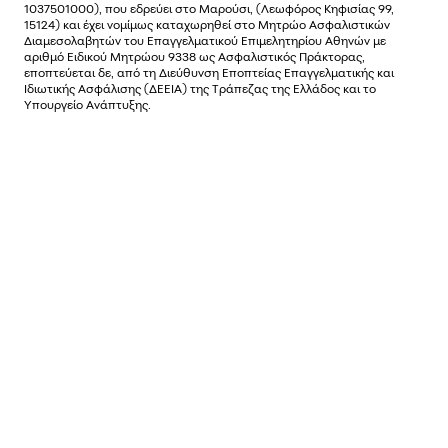
1037501000), που εδρεύει στο Μαρούσι, (Λεωφόρος Κηφισίας 99,
15124) και έχει νοµίµως καταχωρηθεί στο Μητρώο Ασφαλιστικών
Διαµεσολαβητών του Επαγγελµατικού Επιµελητηρίου Αθηνών µε
αριθµό Ειδικού Μητρώου 9338 ως Ασφαλιστικός Πράκτορας,
εποπτεύεται δε, από τη Διεύθυνση Εποπτείας Επαγγελματικής και
Ιδιωτικής Ασφάλισης (ΔΕΕΙΑ) της Τράπεζας της Ελλάδος και το
Υπουργείο Ανάπτυξης.