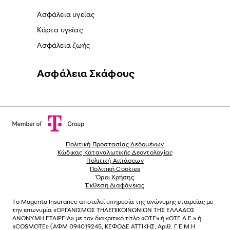
Ασφάλεια υγείας
Κάρτα υγείας
Ασφάλεια ζωής
Ασφάλεια Σκάφους
Πολιτική Προστασίας Δεδομένων
Κώδικας Καταναλωτικής Δεοντολογίας
Πολιτική Αιτιάσεων
Πολιτική Cookies
Όροι Χρήσης
Έκθεση Διαφάνειας
Το
Magenta Insurance
αποτελεί υπηρεσία της ανώνυµης εταιρείας µε
την επωνυµία «ΟΡΓΑΝΙΣΜΟΣ ΤΗΛΕΠΙΚΟΙΝΩΝΙΩΝ ΤΗΣ ΕΛΛΑΔΟΣ
ΑΝΩΝΥΜΗ ΕΤΑΙΡΕΙΑ» µε τον διακριτικό τίτλο «OTE» ή «ΟΤΕ Α.Ε.» ή
«COSMOTE»
(ΑΦΜ 094019245, ΚΕΦΟΔΕ ΑΤΤΙΚΗΣ, Αριθ. Γ.Ε.Μ.Η