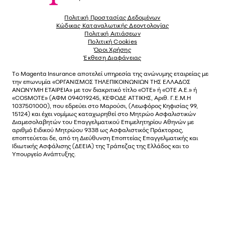
Πολιτική Προστασίας Δεδομένων
Κώδικας Καταναλωτικής Δεοντολογίας
Πολιτική Αιτιάσεων
Πολιτική Cookies
Όροι Χρήσης
Έκθεση Διαφάνειας
Το
Magenta Insurance
αποτελεί υπηρεσία της ανώνυµης εταιρείας µε
την επωνυµία «ΟΡΓΑΝΙΣΜΟΣ ΤΗΛΕΠΙΚΟΙΝΩΝΙΩΝ ΤΗΣ ΕΛΛΑΔΟΣ
ΑΝΩΝΥΜΗ ΕΤΑΙΡΕΙΑ» µε τον διακριτικό τίτλο «OTE» ή «ΟΤΕ Α.Ε.» ή
«COSMOTE»
(ΑΦΜ 094019245, ΚΕΦΟΔΕ ΑΤΤΙΚΗΣ, Αριθ. Γ.Ε.Μ.Η
1037501000), που εδρεύει στο Μαρούσι, (Λεωφόρος Κηφισίας 99,
15124) και έχει νοµίµως καταχωρηθεί στο Μητρώο Ασφαλιστικών
Διαµεσολαβητών του Επαγγελµατικού Επιµελητηρίου Αθηνών µε
αριθµό Ειδικού Μητρώου 9338 ως Ασφαλιστικός Πράκτορας,
εποπτεύεται δε, από τη Διεύθυνση Εποπτείας Επαγγελματικής και
Ιδιωτικής Ασφάλισης (ΔΕΕΙΑ) της Τράπεζας της Ελλάδος και το
Υπουργείο Ανάπτυξης.