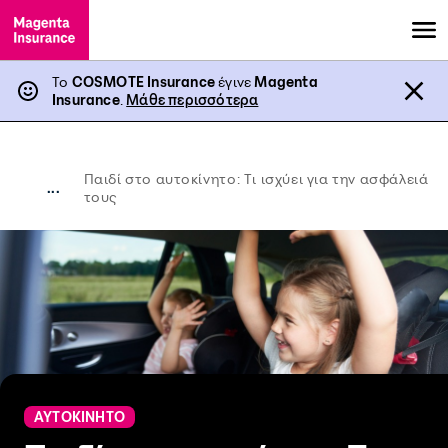
Το
COSMOTE Insurance
έγινε
Magenta
Insurance
.
Μάθε περισσότερα
Παιδί στο αυτοκίνητο: Τι ισχύει για την ασφάλειά
...
τους
ΑΥΤΟΚΙΝΗΤΟ