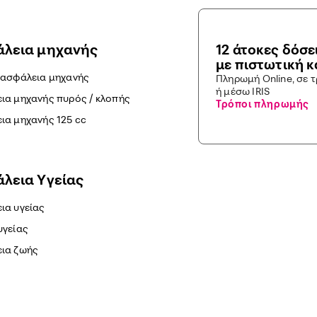
λεια μηχανής
12 άτοκες δόσε
με πιστωτική 
 ασφάλεια μηχανής
Πληρωμή Online, σε 
ή μέσω IRIS
ια μηχανής πυρός / κλοπής
Τρόποι πληρωμής
ια μηχανής 125 cc
λεια Yγείας
ια υγείας
υγείας
ια ζωής