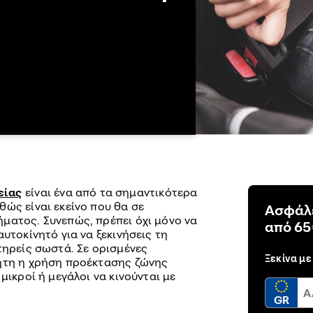
είας
είναι ένα από τα σημαντικότερα
ώς είναι εκείνο που θα σε
Ασφάλε
ματος. Συνεπώς, πρέπει όχι μόνο να
από 65
υτοκίνητό για να ξεκινήσεις τη
τηρείς σωστά. Σε ορισμένες
Ξεκίνα με
τητη η χρήση προέκτασης ζώνης
μικροί ή μεγάλοι να κινούνται με
GR