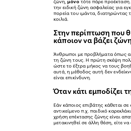
ζώνη,
μόνο
τότε πάρε προέκταση. 
την ειδική ζώνη ασφαλείας για ε
πορεία του ιμάντα, διατηρώντας 
κοιλιά.
Στην περίπτωση που θ
κάποιον να βάζει ζώνη
Άνθρωποι με προβλήματα όπως αρ
τη ζώνη τους. Η πρώτη σκέψη πολ
ώστε το έξτρα μήκος να τους βοη
αυτά, η μέθοδος αυτή δεν ενδείκ
είναι επικίνδυνη.
Όταν κάτι εμποδίζει τ
Εάν κάποιος επιβάτης κάθεται σε
αντικείμενο π.χ. παιδικό καρεκλάκ
χρήση επέκτασης ζώνης είναι απαγ
μετακινηθεί σε άλλη θέση, είτε ν