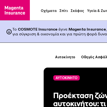
Οχήματα
Σπίτι
Σκάφος
Υγεία & Ζω
Το
COSMOTE Insurance
έγινε
Magenta Insurance
για σύγκριση & οικονομία και για πρώτη φορά δυν
Αυτοκίνητο
Οδηγός Ασφάλ
ΑΥΤΟΚΙΝΗΤΟ
Προέκταση ζώ
αυτοκινήτου: τι 