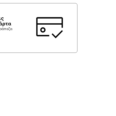
ις
κάρτα
τράπεζα