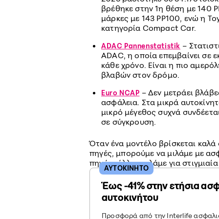
βρέθηκε στην 1η θέση με 140 P
μάρκες με 143 PP100, ενώ η To
κατηγορία Compact Car.
– Στατιστ
ADAC Pannenstatistik
ADAC, η οποία επεμβαίνει σε ε
κάθε χρόνο. Είναι η πιο αμερ
βλαβών στον δρόμο.
– Δεν μετράει βλάβε
Euro NCAP
ασφάλεια. Στα μικρά αυτοκίνη
μικρό μέγεθος συχνά συνδέετα
σε σύγκρουση.
Όταν ένα μοντέλο βρίσκεται καλά 
πηγές, μπορούμε να μιλάμε με ασφά
πηγή, μάλλον μιλάμε για στιγμιαία
ΑΥΤΟΚΙΝΗΤΟ
Έως -41% στην ετήσια ασ
αυτοκινήτου
Προσφορά από την Interlife ασφαλισ