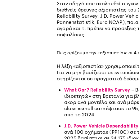
Στον οδηγό που ακολουθεί συγκεν
διεθνείς έρευνες αξιοπιστίας του
Reliability Survey, J.D. Power Veh
Pannenstatistik, Euro NCAP), ποι
αγορά και τι πρέπει να προσέξεις
ασφαλίσεις.
Πώς ορίζουμε την «αξιοπιστία»: οι 4
Η λέξη «αξιοπιστία» χρησιμοποιεί
Για να μην βασίζεσαι σε εντυπώσε
στηρίζονται σε πραγματικά δεδομέ
– Β
What Car? Reliability Survey
ιδιοκτητών στη Βρετανία για β
σκορ ανά μοντέλο και ανά μάρκ
class «small car» έφτασε το 9
από το 2024.
J.D. Power Vehicle Dependability
ανά 100 οχήματα» (PP100) σε 
2025 βασίστηκε σε 34.175 ιδιο