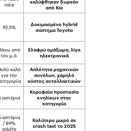
καλύφθηκαν δωρεάν
rate
από Kia
Δοκιμασμένο hybrid
92,5%
σύστημα Toyota
Πάνω από
Ελαφρύ αμάξωμα, λίγα
τον μ.ό.
ηλεκτρονικά
Πολύ καλό
Απλότητα μηχανικών
για την
συνόλων, χαμηλό
κατηγορία
κόστος ανταλλακτικών
Κορυφαία προστασία
5 αστέρια
ενηλίκων στην
κατηγορία
5 αστέρια
Καλύτερο μικρό σε
/ 89%
crash test το 2025
adults