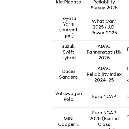
Kia Picanto
Reliability
Survey 2025
Toyota
What Car?
Yaris
2025 / J.D.
(current
Power 2025
gen)
Suzuki
ADAC
Swift
Pannenstatistik
Hybrid
2025
ADAC
Dacia
Reliability Index
Sandero
2024–25
Volkswagen
Euro NCAP
Polo
Euro NCAP
MINI
2025 (Best in
Cooper E
Class