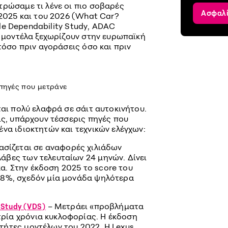
τρώσαμε τι λένε οι πιο σοβαρές
Ασφαλ
 2025 και του 2026 (What Car?
icle Dependability Study, ADAC
α μοντέλα ξεχωρίζουν στην ευρωπαϊκή
 τόσο πριν αγοράσεις όσο και πριν
 πηγές που μετράνε
ται πολύ ελαφρά σε σάιτ αυτοκινήτου.
ις, υπάρχουν τέσσερις πηγές που
να ιδιοκτητών και τεχνικών ελέγχων:
ασίζεται σε αναφορές χιλιάδων
λάβες των τελευταίων 24 μηνών. Δίνει
α. Στην έκδοση 2025 το score του
5,8%, σχεδόν μία μονάδα ψηλότερα
– Μετράει «προβλήματα
 Study (VDS)
τρία χρόνια κυκλοφορίας. Η έκδοση
κτήτες μοντέλων του 2022. Η Lexus