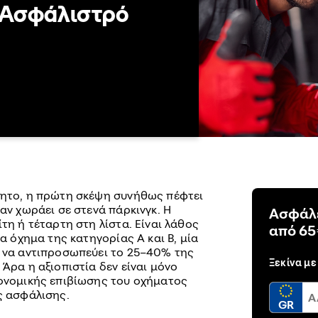
ο Ασφάλιστρό
νητο, η πρώτη σκέψη συνήθως πέφτει
 αν χωράει σε στενά πάρκινγκ. Η
Ασφάλε
τη ή τέταρτη στη λίστα. Είναι λάθος
από 65
να όχημα της κατηγορίας A και B, μία
ί να αντιπροσωπεύει το 25–40% της
Ξεκίνα με
 Άρα η αξιοπιστία δεν είναι μόνο
κονομικής επιβίωσης του οχήματος
ς ασφάλισης.
GR