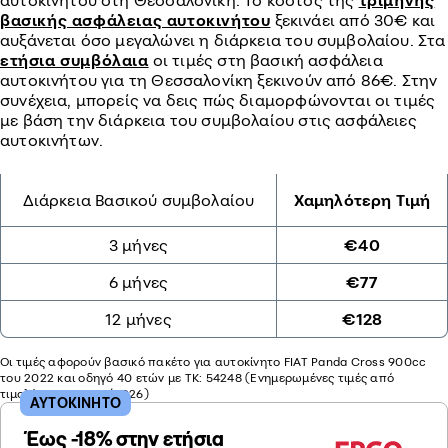
αυτοκινήτου στη Θεσσαλονίκη. Το κόστος της
τρίμηνης
βασικής ασφάλειας αυτοκινήτου
ξεκινάει από 30€ και
αυξάνεται όσο μεγαλώνει η διάρκεια του συμβολαίου. Στα
ετήσια συμβόλαια
οι τιμές στη βασική ασφάλεια
αυτοκινήτου για τη Θεσσαλονίκη ξεκινούν από 86€. Στην
συνέχεια, μπορείς να δεις πώς διαμορφώνονται οι τιμές
με βάση την διάρκεια του συμβολαίου στις ασφάλειες
αυτοκινήτων.
Διάρκεια Βασικού συμβολαίου
Χαμηλότερη Τιμή
3 μήνες
€40
6 μήνες
€77
12 μήνες
€128
Οι τιμές αφορούν βασικό πακέτο για αυτοκίνητο FIAT Panda Cross 900cc
του 2022 και οδηγό 40 ετών με ΤΚ: 54248 (Ενημερωμένες τιμές από
τιμολόγηση του 07/2026)
ΑΥΤΟΚΙΝΗΤΟ
Έως -18% στην ετήσια