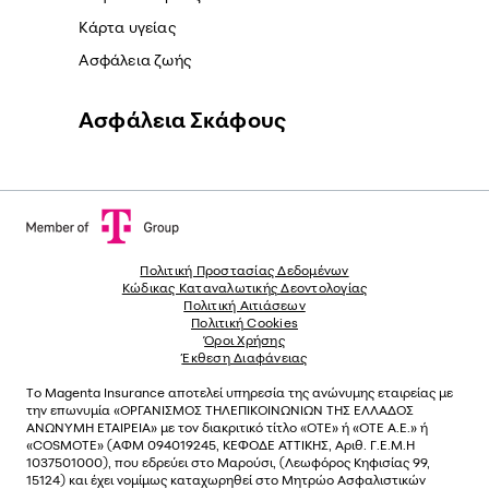
Κάρτα υγείας
Ασφάλεια ζωής
Ασφάλεια Σκάφους
Πολιτική Προστασίας Δεδομένων
Κώδικας Καταναλωτικής Δεοντολογίας
Πολιτική Αιτιάσεων
Πολιτική Cookies
Όροι Χρήσης
Έκθεση Διαφάνειας
Το
Magenta Insurance
αποτελεί υπηρεσία της ανώνυµης εταιρείας µε
την επωνυµία «ΟΡΓΑΝΙΣΜΟΣ ΤΗΛΕΠΙΚΟΙΝΩΝΙΩΝ ΤΗΣ ΕΛΛΑΔΟΣ
ΑΝΩΝΥΜΗ ΕΤΑΙΡΕΙΑ» µε τον διακριτικό τίτλο «OTE» ή «ΟΤΕ Α.Ε.» ή
«COSMOTE»
(ΑΦΜ 094019245, ΚΕΦΟΔΕ ΑΤΤΙΚΗΣ, Αριθ. Γ.Ε.Μ.Η
1037501000), που εδρεύει στο Μαρούσι, (Λεωφόρος Κηφισίας 99,
15124) και έχει νοµίµως καταχωρηθεί στο Μητρώο Ασφαλιστικών