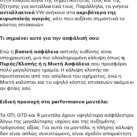
στην Ελλάδα λόγω της δημοτικότητάς τους και της
ζήτησης για ανταλλακτικά τους. Παράλληλα, τα γνήσια
ανταλλακτικά
VW ανήκουν στα
ακριβότερα
της
ευρωπαϊκής
αγοράς
, κάτι που αυξάνει σημαντικά το
κόστος επισκευών.
Τι σημαίνει αυτό για την ασφάλισή σου:
Ενώ η
βασική
ασφάλεια
αστικής ευθύνης είναι
υποχρεωτική, μια πιο ολοκληρωμένη κάλυψη όπως
η
Πυρός/Κλοπής ή η Μικτή Ασφάλεια
σου προσφέρει
πολύ μεγαλύτερη ηρεμία. Η κάλυψη κλοπής σε
προστατεύει από την απώλεια του οχήματος, ενώ η
Μικτή καλύπτει και το υψηλό κόστος επισκευών ακόμα κι
αν φταις εσύ.
Ειδική προσοχή στα performance μοντέλα:
Τα GTI, GTD και R μοντέλα έχουν υψηλότερα ασφάλιστρα
λόγω της μεγαλύτερης ισχύος και της αυξημένης
τρέχουσας αξίας. Για αυτά τα μοντέλα, η πλήρης κάλυψη
δεν είναι απλώς συνιστώμενη, είναι σχεδόν απαραίτητη.