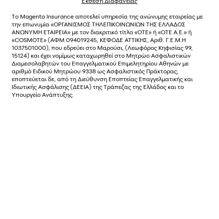
Έκθεση Διαφάνειας
Το
Magenta Insurance
αποτελεί υπηρεσία της ανώνυµης εταιρείας µε
την επωνυµία «ΟΡΓΑΝΙΣΜΟΣ ΤΗΛΕΠΙΚΟΙΝΩΝΙΩΝ ΤΗΣ ΕΛΛΑΔΟΣ
ΑΝΩΝΥΜΗ ΕΤΑΙΡΕΙΑ» µε τον διακριτικό τίτλο «OTE» ή «ΟΤΕ Α.Ε.» ή
«COSMOTE»
(ΑΦΜ 094019245, ΚΕΦΟΔΕ ΑΤΤΙΚΗΣ, Αριθ. Γ.Ε.Μ.Η
1037501000), που εδρεύει στο Μαρούσι, (Λεωφόρος Κηφισίας 99,
15124) και έχει νοµίµως καταχωρηθεί στο Μητρώο Ασφαλιστικών
Διαµεσολαβητών του Επαγγελµατικού Επιµελητηρίου Αθηνών µε
αριθµό Ειδικού Μητρώου 9338 ως Ασφαλιστικός Πράκτορας,
εποπτεύεται δε, από τη Διεύθυνση Εποπτείας Επαγγελματικής και
Ιδιωτικής Ασφάλισης (ΔΕΕΙΑ) της Τράπεζας της Ελλάδος και το
Υπουργείο Ανάπτυξης.