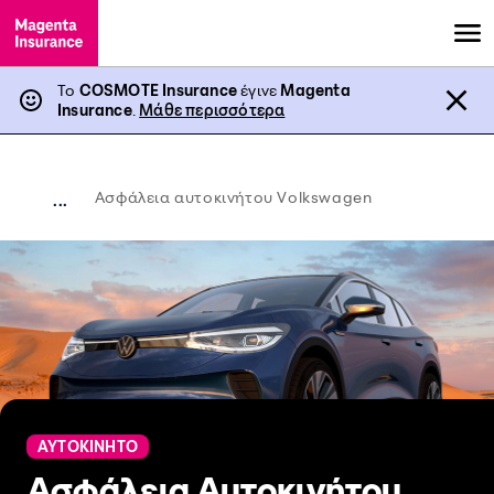
Το
COSMOTE Insurance
έγινε
Magenta
Insurance
.
Μάθε περισσότερα
Ασφάλεια αυτοκινήτου Volkswagen
...
ΑΥΤΟΚΙΝΗΤΟ
Ασφάλεια Αυτοκινήτου