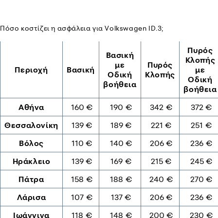
Πόσο κοστίζει η ασφάλεια για Volkswagen ID.3;
Πυρός
Βασική
Κλοπής
με
Πυρός
Περιοχή
Βασική
με
Οδική
Κλοπής
Οδική
βοήθεια
βοήθεια
Αθήνα
160 €
190 €
342 €
372 €
Θεσσαλονίκη
139 €
189 €
221 €
251 €
Βόλος
110 €
140 €
206 €
236 €
Ηράκλειο
139 €
169 €
215 €
245 €
Πάτρα
158 €
188 €
240 €
270 €
Λάρισα
107 €
137 €
206 €
236 €
Ιωάννινα
118 €
148 €
200 €
230 €