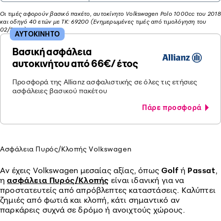
Οι τιμές αφορούν βασικό πακέτο, αυτοκίνητο Volkswagen Polo 1000cc του 2018
και οδηγό 40 ετών με ΤΚ: 69200 (Ενημερωμένες τιμές από τιμολόγηση του
02/2026)
ΑΥΤΟΚΙΝΗΤΟ
Βασική ασφάλεια
αυτοκινήτου από 66€/ έτος
Προσφορά της Allianz ασφαλιστικής σε όλες τις ετήσιες
ασφάλειες βασικού πακέτου
Πάρε προσφορά
Ασφάλεια Πυρός/Κλοπής Volkswagen
Αν έχεις Volkswagen μεσαίας αξίας, όπως
Golf
ή
Passat
,
η
ασφάλεια Πυρός/Κλοπής
είναι ιδανική για να
προστατευτείς από απρόβλεπτες καταστάσεις. Καλύπτει
ζημιές από φωτιά και κλοπή, κάτι σημαντικό αν
παρκάρεις συχνά σε δρόμο ή ανοιχτούς χώρους.