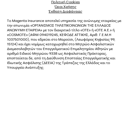
Πολιτική Cookies
Όροι Χρήσης
Έκθεση Διαφάνειας
Το
Magenta Insurance
αποτελεί υπηρεσία της ανώνυµης εταιρείας µε
την επωνυµία «ΟΡΓΑΝΙΣΜΟΣ ΤΗΛΕΠΙΚΟΙΝΩΝΙΩΝ ΤΗΣ ΕΛΛΑΔΟΣ
ΑΝΩΝΥΜΗ ΕΤΑΙΡΕΙΑ» µε τον διακριτικό τίτλο «OTE» ή «ΟΤΕ Α.Ε.» ή
«COSMOTE»
(ΑΦΜ 094019245, ΚΕΦΟΔΕ ΑΤΤΙΚΗΣ, Αριθ. Γ.Ε.Μ.Η
1037501000), που εδρεύει στο Μαρούσι, (Λεωφόρος Κηφισίας 99,
15124) και έχει νοµίµως καταχωρηθεί στο Μητρώο Ασφαλιστικών
Διαµεσολαβητών του Επαγγελµατικού Επιµελητηρίου Αθηνών µε
αριθµό Ειδικού Μητρώου 9338 ως Ασφαλιστικός Πράκτορας,
εποπτεύεται δε, από τη Διεύθυνση Εποπτείας Επαγγελματικής και
Ιδιωτικής Ασφάλισης (ΔΕΕΙΑ) της Τράπεζας της Ελλάδος και το
Υπουργείο Ανάπτυξης.