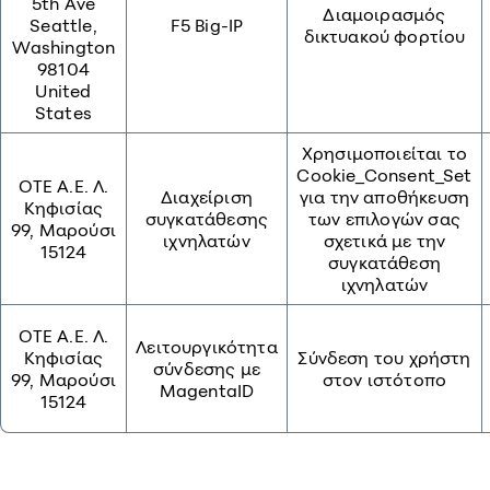
5th Ave
Διαμοιρασμός
Seattle,
F5 Big-IP
δικτυακού φορτίου
Washington
98104
United
States
Χρησιμοποιείται το
Cookie_Consent_Set
OTE A.E. Λ.
Διαχείριση
για την αποθήκευση
Κηφισίας
συγκατάθεσης
των επιλογών σας
99, Μαρούσι
ιχνηλατών
σχετικά με την
15124
συγκατάθεση
ιχνηλατών
OTE A.E. Λ.
Λειτουργικότητα
Κηφισίας
Σύνδεση του χρήστη
σύνδεσης με
99, Μαρούσι
στον ιστότοπο
MagentaID
15124