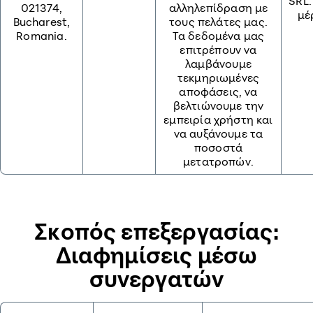
SRL.
021374,
αλληλεπίδραση με
μέ
Bucharest,
τους πελάτες μας.
Romania.
Τα δεδομένα μας
επιτρέπουν να
λαμβάνουμε
τεκμηριωμένες
αποφάσεις, να
βελτιώνουμε την
εμπειρία χρήστη και
να αυξάνουμε τα
ποσοστά
μετατροπών.
Σκοπός επεξεργασίας:
Διαφημίσεις μέσω
συνεργατών