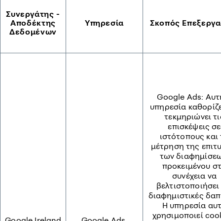
Συνεργάτης -
Αποδέκτης
Υπηρεσία
Σκοπός Επεξεργα
Δεδομένων
Google Ads: Αυτ
υπηρεσία καθορίζε
τεκμηριώνει τι
επισκέψεις σε
ιστότοπους και 
μέτρηση της επιτ
των διαφημίσεω
προκειμένου σ
συνέχεια να
βελτιστοποιήσει 
διαφημιστικές δαπ
Η υπηρεσία αυ
χρησιμοποιεί cook
Google Ireland
Google Ads,