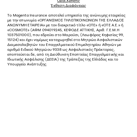
Όροι Χρήσης
Έκθεση Διαφάνειας
Το
Magenta Insurance
αποτελεί υπηρεσία της ανώνυµης εταιρείας
µε την επωνυµία «ΟΡΓΑΝΙΣΜΟΣ ΤΗΛΕΠΙΚΟΙΝΩΝΙΩΝ ΤΗΣ ΕΛΛΑΔΟΣ
ΑΝΩΝΥΜΗ ΕΤΑΙΡΕΙΑ» µε τον διακριτικό τίτλο «OTE» ή «ΟΤΕ Α.Ε.» ή
«COSMOTE»
(ΑΦΜ 094019245, ΚΕΦΟΔΕ ΑΤΤΙΚΗΣ, Αριθ. Γ.Ε.Μ.Η
1037501000), που εδρεύει στο Μαρούσι, (Λεωφόρος Κηφισίας 99,
15124) και έχει νοµίµως καταχωρηθεί στο Μητρώο Ασφαλιστικών
Διαµεσολαβητών του Επαγγελµατικού Επιµελητηρίου Αθηνών µε
αριθµό Ειδικού Μητρώου 9338 ως Ασφαλιστικός Πράκτορας,
εποπτεύεται δε, από τη Διεύθυνση Εποπτείας Επαγγελματικής και
Ιδιωτικής Ασφάλισης (ΔΕΕΙΑ) της Τράπεζας της Ελλάδος και το
Υπουργείο Ανάπτυξης.