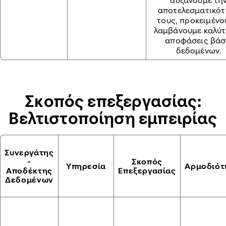
αυξάνουμε τη
αποτελεσματικό
τους, προκειμένο
λαμβάνουμε καλύτ
αποφάσεις βάσ
δεδομένων.
Σκοπός επεξεργασίας:
Bελτιστοποίηση εμπειρίας
Συνεργάτης
-
Σκοπός
Υπηρεσία
Αρμοδιότ
Αποδέκτης
Επεξεργασίας
Δεδομένων