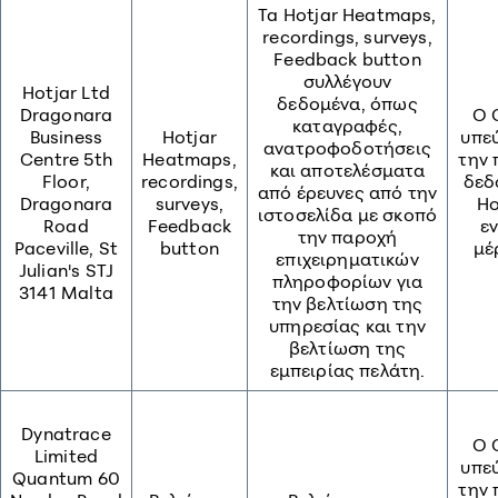
Ta Hotjar Heatmaps,
recordings, surveys,
Feedback button
συλλέγουν
Hotjar Ltd
δεδομένα, όπως
Dragonara
O 
καταγραφές,
Business
Hotjar
υπε
ανατροφοδοτήσεις
Centre 5th
Heatmaps,
την 
και αποτελέσματα
Floor,
recordings,
δεδ
από έρευνες από την
Dragonara
surveys,
Ho
ιστοσελίδα με σκοπό
Road
Feedback
εν
την παροχή
Paceville, St
button
μέ
επιχειρηματικών
Julian's STJ
πληροφορίων για
3141 Malta
την βελτίωση της
υπηρεσίας και την
βελτίωση της
εμπειρίας πελάτη.
Dynatrace
O 
Limited
υπε
Quantum 60
την 