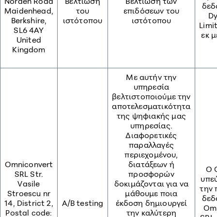
Norden Road
Βελτίωση
Βελτίωση των
δεδ
Maidenhead,
του
επιδόσεων του
Dy
Berkshire,
ιστότοπου
ιστότοπου
Limi
SL6 4AY
εκ 
United
Kingdom
Με αυτήν την
υπηρεσία
βελτιστοποιούμε την
αποτελεσματικότητα
της ψηφιακής μας
υπηρεσίας.
Διαφορετικές
παραλλαγές
περιεχομένου,
Omniconvert
διατάξεων ή
O 
SRL Str.
προσφορών
υπε
Vasile
δοκιμάζονται για να
την 
Stroescu nr
μάθουμε ποια
δεδ
14, District 2,
A/B testing
έκδοση δημιουργεί
Omn
Postal code:
την καλύτερη