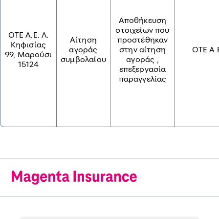
Αποθήκευση
στοιχείων που
OTE A.E. Λ.
Αίτηση
προστέθηκαν
Κηφισίας
αγοράς
στην αίτηση
ΟΤΕ Α.
99, Μαρούσι
συμβολαίου
αγοράς ,
15124
επεξεργασία
παραγγελίας