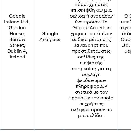
πόσοι χρήστες
επισκέφθηκαν μια
Google
σελίδα ή αγόρασαν
O 
Ireland Ltd.,
ένα προϊόν. Το
υπε
Gordon
Google Analytics
την 
House,
Google
χρησιμοποιεί έναν
δεδ
Barrow
Analytics
κώδικα μέτρησης
Goog
Street,
JavaScript που
Ltd.
Dublin 4,
προστίθεται στις
μέ
Ireland
σελίδες της
ψηφιακής
υπηρεσίας για τη
συλλογή
ψευδωνύμων
πληροφοριών
σχετικά με τον
τρόπο με τον οποίο
οι χρήστες
αλληλεπιδρούν με
μια σελίδα..