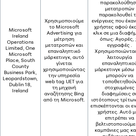
παρακολούθησ
μετατροπών
παρακολουθεί τ
Χρησιμοποιούμε
ενέργειες που έκαν
το Microsoft
χρήστες αφού έκ
Microsoft
Advertising για
κλικ σε μια διαφή
Ireland
μέτρηση
όπως: Αγορές, 
Operations
μετατροπών και
εγγραφές .
Limited, One
επαναληπτικό
Χρησιμοποιώντα
Microsoft
μάρκετινγκ, αυτό
λειτουργία
Place, South
γίνεται
επαναληπτικο
County
χρησιμοποιώντας
μάρκετινγκ μέσω
Business Park,
την υπηρεσία
μπορούν να
Leopardstown,
web tag UET για
τοποθετηθού
Dublin 18,
τη μηχανή
στοχευμένες
Ireland
αναζήτησης Bing
διαφημίσεις σ
από τη Microsoft.
ιστότοπους τρίτων
επισκέπτονται οι ε
χρήστες. Αυτό 
επιτρέπει να
βελτιστοποιούμε
καμπάνιες μας κα