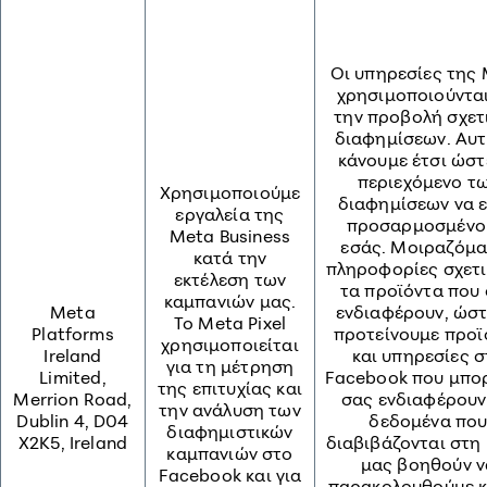
Οι υπηρεσίες της
χρησιμοποιούνται
την προβολή σχετ
διαφημίσεων. Αυτ
κάνουμε έτσι ώστ
περιεχόμενο τ
Χρησιμοποιούμε
διαφημίσεων να ε
εργαλεία της
προσαρμοσμένο
Meta Business
εσάς. Μοιραζόμα
κατά την
πληροφορίες σχετι
εκτέλεση των
τα προϊόντα που
καμπανιών μας.
Meta
ενδιαφέρουν, ώστ
Το Meta Pixel
Platforms
προτείνουμε προϊ
χρησιμοποιείται
Ireland
και υπηρεσίες σ
για τη μέτρηση
Limited,
Facebook που μπορ
της επιτυχίας και
Merrion Road,
σας ενδιαφέρουν
την ανάλυση των
Dublin 4, D04
δεδομένα πο
διαφημιστικών
X2K5, Ireland
διαβιβάζονται στη
καμπανιών στο
μας βοηθούν ν
Facebook και για
παρακολουθούμε κ