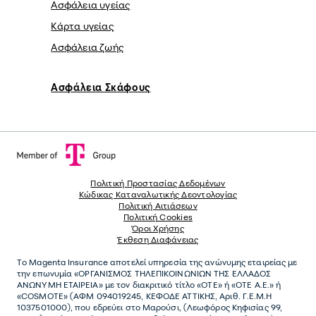
Ασφάλεια υγείας
Κάρτα υγείας
Ασφάλεια ζωής
Ασφάλεια Σκάφους
Πολιτική Προστασίας Δεδομένων
Κώδικας Καταναλωτικής Δεοντολογίας
Πολιτική Αιτιάσεων
Πολιτική Cookies
Όροι Χρήσης
Έκθεση Διαφάνειας
Το
Magenta Insurance
αποτελεί υπηρεσία της ανώνυµης εταιρείας µε
την επωνυµία «ΟΡΓΑΝΙΣΜΟΣ ΤΗΛΕΠΙΚΟΙΝΩΝΙΩΝ ΤΗΣ ΕΛΛΑΔΟΣ
ΑΝΩΝΥΜΗ ΕΤΑΙΡΕΙΑ» µε τον διακριτικό τίτλο «OTE» ή «ΟΤΕ Α.Ε.» ή
«COSMOTE»
(ΑΦΜ 094019245, ΚΕΦΟΔΕ ΑΤΤΙΚΗΣ, Αριθ. Γ.Ε.Μ.Η
1037501000), που εδρεύει στο Μαρούσι, (Λεωφόρος Κηφισίας 99,