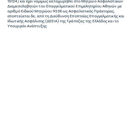
15124) και έχει νοµίµως καταχωρηθεί στο Μητρώο Ασφαλιστικών
Διαµεσολαβητών του Επαγγελµατικού Επιµελητηρίου Αθηνών µε
αριθµό Ειδικού Μητρώου 9338 ως Ασφαλιστικός Πράκτορας,
εποπτεύεται δε, από τη Διεύθυνση Εποπτείας Επαγγελματικής και
Ιδιωτικής Ασφάλισης (ΔΕΕΙΑ) της Τράπεζας της Ελλάδος και το
Υπουργείο Ανάπτυξης.