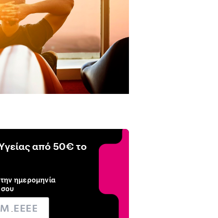
Υγείας από 50€ το
 την ημερομηνία
 σου
.