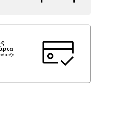
ις
κάρτα
τράπεζα