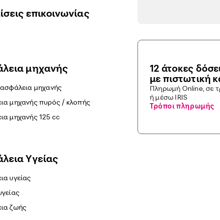
ίσεις επικοινωνίας
λεια μηχανής
12 άτοκες δόσε
με πιστωτική 
 ασφάλεια μηχανής
Πληρωμή Online, σε 
ή μέσω IRIS
ια μηχανής πυρός / κλοπής
Τρόποι πληρωμής
ια μηχανής 125 cc
λεια Yγείας
ια υγείας
υγείας
ια ζωής