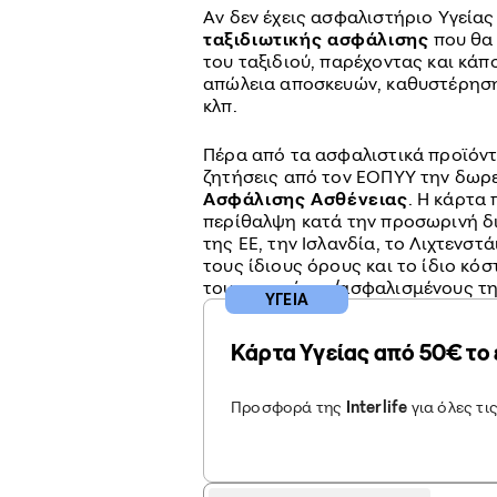
Αν δεν έχεις ασφαλιστήριο Υγείας
ταξιδιωτικής ασφάλισης
που θα 
του ταξιδιού, παρέχοντας και κά
απώλεια αποσκευών, καθυστέρηση
κλπ.
Πέρα από τα ασφαλιστικά προϊόντα
ζητήσεις από τον ΕΟΠΥΥ την δωρ
Ασφάλισης Ασθένειας
. Η κάρτα
περίθαλψη κατά την προσωρινή δι
της ΕΕ, την Ισλανδία, το Λιχτενστά
τους ίδιους όρους και το ίδιο κό
τους υπηκόους/ασφαλισμένους τ
ΥΓΕΙΑ
Κάρτα Υγείας από 50€ το 
Προσφορά της
Interlife
για όλες τι