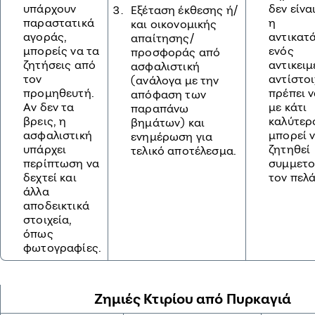
υπάρχουν
δεν είνα
Εξέταση έκθεσης ή/
παραστατικά
η
και οικονομικής
αγοράς,
αντικατ
απαίτησης/
μπορείς να τα
ενός
προσφοράς από
ζητήσεις από
αντικειμ
ασφαλιστική
τον
αντίστο
(ανάλογα με την
προμηθευτή.
πρέπει ν
απόφαση των
Αν δεν τα
με κάτι
παραπάνω
βρεις, η
καλύτερο
βημάτων) και
ασφαλιστική
μπορεί 
ενημέρωση για
υπάρχει
ζητηθεί
τελικό αποτέλεσμα.
περίπτωση να
συμμετο
δεχτεί και
τον πελά
άλλα
αποδεικτικά
στοιχεία,
όπως
φωτογραφίες.
Ζημιές Κτιρίου από Πυρκαγιά