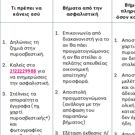
Βήμ
Τι πρέπει να
Βήματα από την
πληρ
κάνεις εσύ
α
σφαλιστική
όσον κ
Επικοινωνία από
διακανονιστή για το
Αποσ
Δηλώνεις τη
αν θα πάει
χαρτι
ζημιά στην
πραγματογνώμονας
πυρο
πυροσβεστική.
ή αν θα στείλει ο
αν δε
πελάτης απευθείας
σταλε
Καλείς στο
οικονομική
για
2122229988
απαίτηση/
Αποσ
να ενημερώσεις
προσφορά.
μελέτ
την ασφαλιστική.
και ο
Αποστολή
άδεια
Στέλνεις τα
πραγματογνώμονα
πρόκε
απαραίτητα
(ανάλογα με την
ολική
έγγραφα (πχ.
απόφαση του
κατα
χαρτί
παραπάνω
δεν έ
πυροσβεστικής*)
βήματος)
ήδη.
και
φωτογραφίες
Εξέταση έκθεσης ή/
Αποσ