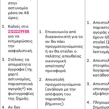
στην
αστυνομία
μέσα σε 48
ώρες.
Αποστο
Καλείς στο
παραστα
2122229988
Επικοινωνία από
αγοράς 
για να
διακανονιστή για το
έχουν ή
ενημερώσεις
αν θα πάει
σταλεί (
την
πραγματογνώμονας
παραπάν
ασφαλιστική.
ή αν θα στείλει ο
λεπτομέρ
πελάτης απευθείας
Στέλνεις τα
Αποστο
οικονομική
απαραίτητα
στοιχεί
απαίτηση/
έγγραφα (πχ.
λογαρια
προσφορά.
χαρτί
κατάθεσ
αστυνομίας,
Αποστολή
παραστατικά
Αποστο
πραγματογνώμονα
αγοράς*) και
υπογεγρ
(ανάλογα με την
φωτογραφίες
εξοφλητ
απόφαση του
της ζημιάς.
παραπάνω
Πληρωμ
βήματος).
Aν δεν
Σημείωσ