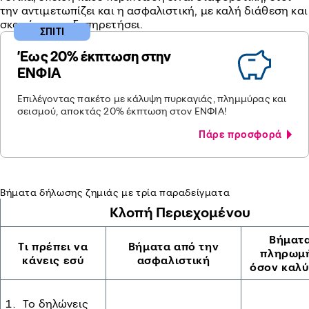
την αντιμετωπίζει και η ασφαλιστική, με καλή διάθεση και
σκοπό να σε εξυπηρετήσει.
ΣΠΙΤΙ
'Εως 20% έκπτωση στην
ΕΝΦΙΑ
Επιλέγοντας πακέτο με κάλυψη πυρκαγιάς, πλημμύρας και
σεισμού, αποκτάς 20% έκπτωση στον ΕΝΦΙΑ!
Πάρε προσφορά
Βήματα δήλωσης ζημιάς με τρία παραδείγματα
Κλοπή Περιεχομένου
Βήματα
Τι πρέπει να
Βήματα από την
πληρωμή
κάνεις εσύ
α
σφαλιστική
όσον καλύ
Το δηλώνεις