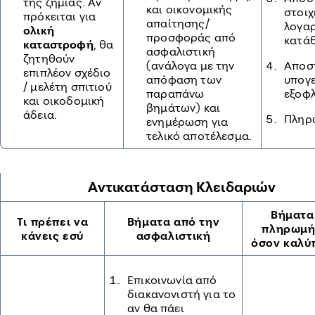
της ζημιάς. Aν
και οικονομικής
στοιχ
πρόκειται για
απαίτησης/
λογα
ολική
προσφοράς από
κατά
καταστροφή
, θα
ασφαλιστική
ζητηθούν
(ανάλογα με την
Αποσ
επιπλέον σχέδιο
απόφαση των
υπογ
/ μελέτη σπιτιού
παραπάνω
εξοφλ
και οικοδομική
βημάτων) και
άδεια.
Πληρ
ενημέρωση για
τελικό αποτέλεσμα.
Αντικατάσταση Κλειδαριών
Βήματα
Τι πρέπει να
Βήματα από την
πληρωμή
κάνεις εσύ
α
σφαλιστική
όσον καλύ
Επικοινωνία από
διακανονιστή για το
αν θα πάει