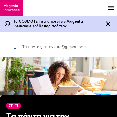
Το
COSMOTE Insurance
έγινε
Magenta
Insurance
.
Μάθε περισσότερα
Tα πάντα για την αποζημίωση σου!
...
ΣΠΙΤΙ
Tα πάντα για την