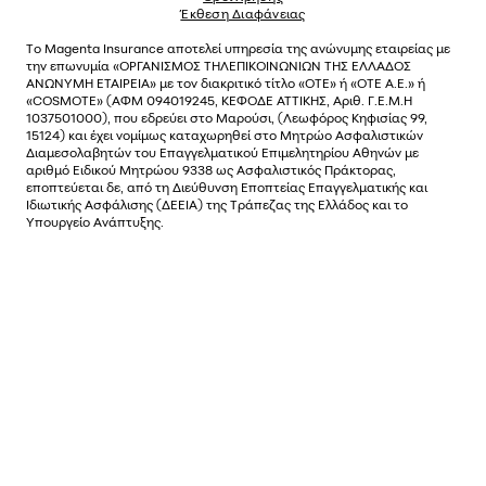
Έκθεση Διαφάνειας
Το
Magenta Insurance
αποτελεί υπηρεσία της ανώνυµης εταιρείας µε
την επωνυµία «ΟΡΓΑΝΙΣΜΟΣ ΤΗΛΕΠΙΚΟΙΝΩΝΙΩΝ ΤΗΣ ΕΛΛΑΔΟΣ
ΑΝΩΝΥΜΗ ΕΤΑΙΡΕΙΑ» µε τον διακριτικό τίτλο «OTE» ή «ΟΤΕ Α.Ε.» ή
«COSMOTE»
(ΑΦΜ 094019245, ΚΕΦΟΔΕ ΑΤΤΙΚΗΣ, Αριθ. Γ.Ε.Μ.Η
1037501000), που εδρεύει στο Μαρούσι, (Λεωφόρος Κηφισίας 99,
15124) και έχει νοµίµως καταχωρηθεί στο Μητρώο Ασφαλιστικών
Διαµεσολαβητών του Επαγγελµατικού Επιµελητηρίου Αθηνών µε
αριθµό Ειδικού Μητρώου 9338 ως Ασφαλιστικός Πράκτορας,
εποπτεύεται δε, από τη Διεύθυνση Εποπτείας Επαγγελματικής και
Ιδιωτικής Ασφάλισης (ΔΕΕΙΑ) της Τράπεζας της Ελλάδος και το
Υπουργείο Ανάπτυξης.