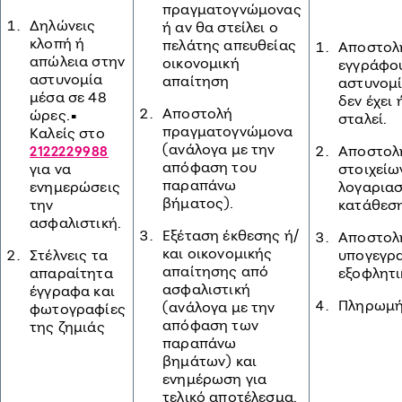
πραγματογνώμονας
Δηλώνεις
ή αν θα στείλει ο
κλοπή ή
πελάτης απευθείας
Αποστολ
απώλεια στην
οικονομική
εγγράφο
αστυνομία
απαίτηση
αστυνομί
μέσα σε 48
δεν έχει
Αποστολή
ώρες.•
σταλεί.
πραγματογνώμονα
Καλείς στο
(ανάλογα με την
Αποστολ
2122229988
απόφαση του
για να
στοιχείω
παραπάνω
ενημερώσεις
λογαρια
βήματος).
την
κατάθεσ
ασφαλιστική.
Εξέταση έκθεσης ή/
Αποστολ
και οικονομικής
Στέλνεις τα
υπογεγρ
απαίτησης από
απαραίτητα
εξοφλητι
ασφαλιστική
έγγραφα και
Πληρωμή
(ανάλογα με την
φωτογραφίες
απόφαση των
της ζημιάς
παραπάνω
βημάτων) και
ενημέρωση για
τελικό αποτέλεσμα.