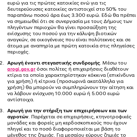
ευρώ για τις πρώτες κατοικίες ενώ για τις
δευτερεύουσες κατοικίες αντιστοιχεί στο 50% του
παραπάνω ποσού άρα έως 3.300 ευρώ. Εδώ θα πρέπει
να σημειωθεί ότι σε συνεργασία με τους Δήμους των
πληγέντων περιοχών θα γίνει προσαύξηση της
ενίσχυσης του ποσού για την κάλυψη βιοτικών
αναγκών, σε οικογένειες που είναι πολύτεκνες και σε
άτομα με αναπηρία με πρώτη κατοικία στις πληγείσες
περιοχές.
Αρωγή έναντι στεγαστικής συνδρομής
. Μέσω του
όσοι πολίτες ή επιχειρήσεις διαθέτουν
arogi.gov.gr
κτίρια τα οποία χαρακτηρίστηκαν κόκκινα (επικίνδυνα
για χρήση) ή κίτρινα (προσωρινά ακατάλληλα για
χρήση) θα μπορούν να συμπληρώνουν την αίτηση και
να λάβουν ενίσχυση 10.000 ευρώ ή 5.000 ευρώ
αντίστοιχα.
Αρωγή για την στήριξη των επιχειρήσεων και των
αγροτών
. Παρέχεται σε επιχειρήσεις, κτηνοτροφικές
μονάδες και φορείς μη κερδοσκοπικούς που έχουν
πληγεί και το ποσό διαφοροποιείται με βάση το
μέγεθος της ζημιάς. Για μεσαίου εύρους ζημιές το