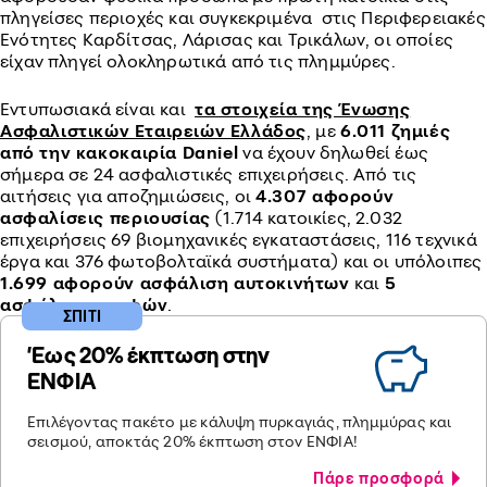
πληγείσες περιοχές και συγκεκριμένα στις Περιφερειακές
Ενότητες Καρδίτσας, Λάρισας και Τρικάλων, οι οποίες
είχαν πληγεί ολοκληρωτικά από τις πλημμύρες.
Εντυπωσιακά είναι και
τα στοιχεία της Ένωσης
Ασφαλιστικών Εταιρειών Ελλάδος
, με
6.011 ζημιές
από την κακοκαιρία Daniel
να έχουν δηλωθεί έως
σήμερα σε 24 ασφαλιστικές επιχειρήσεις. Από τις
αιτήσεις για αποζημιώσεις, οι
4.307 αφορούν
ασφαλίσεις περιουσίας
(1.714 κατοικίες, 2.032
επιχειρήσεις 69 βιομηχανικές εγκαταστάσεις, 116 τεχνικά
έργα και 376 φωτοβολταϊκά συστήματα) και οι υπόλοιπες
1.699 αφορούν ασφάλιση αυτοκινήτων
και
5
ασφάλιση σκαφών
.
ΣΠΙΤΙ
'Εως 20% έκπτωση στην
ΕΝΦΙΑ
Επιλέγοντας πακέτο με κάλυψη πυρκαγιάς, πλημμύρας και
σεισμού, αποκτάς 20% έκπτωση στον ΕΝΦΙΑ!
Πάρε προσφορά