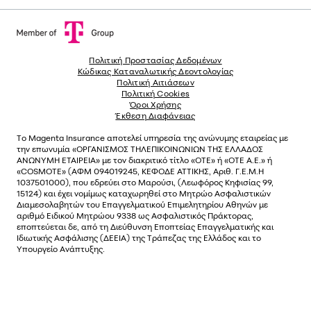
Πολιτική Προστασίας Δεδομένων
Κώδικας Καταναλωτικής Δεοντολογίας
Πολιτική Αιτιάσεων
Πολιτική Cookies
Όροι Χρήσης
Έκθεση Διαφάνειας
Το
Magenta Insurance
αποτελεί υπηρεσία της ανώνυµης εταιρείας µε
την επωνυµία «ΟΡΓΑΝΙΣΜΟΣ ΤΗΛΕΠΙΚΟΙΝΩΝΙΩΝ ΤΗΣ ΕΛΛΑΔΟΣ
ΑΝΩΝΥΜΗ ΕΤΑΙΡΕΙΑ» µε τον διακριτικό τίτλο «OTE» ή «ΟΤΕ Α.Ε.» ή
«COSMOTE»
(ΑΦΜ 094019245, ΚΕΦΟΔΕ ΑΤΤΙΚΗΣ, Αριθ. Γ.Ε.Μ.Η
1037501000), που εδρεύει στο Μαρούσι, (Λεωφόρος Κηφισίας 99,
15124) και έχει νοµίµως καταχωρηθεί στο Μητρώο Ασφαλιστικών
Διαµεσολαβητών του Επαγγελµατικού Επιµελητηρίου Αθηνών µε
αριθµό Ειδικού Μητρώου 9338 ως Ασφαλιστικός Πράκτορας,
εποπτεύεται δε, από τη Διεύθυνση Εποπτείας Επαγγελματικής και
Ιδιωτικής Ασφάλισης (ΔΕΕΙΑ) της Τράπεζας της Ελλάδος και το
Υπουργείο Ανάπτυξης.