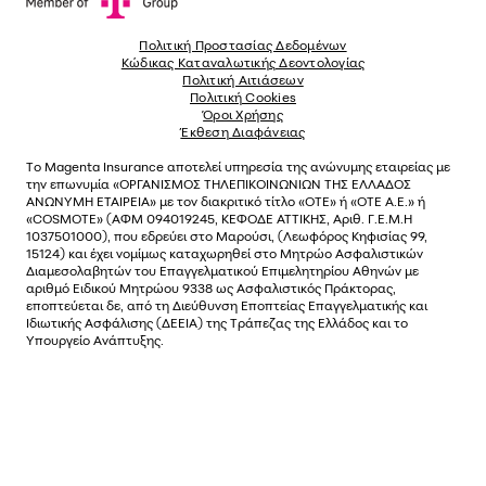
Πολιτική Προστασίας Δεδομένων
Κώδικας Καταναλωτικής Δεοντολογίας
Πολιτική Αιτιάσεων
Πολιτική Cookies
Όροι Χρήσης
Έκθεση Διαφάνειας
Το
Magenta Insurance
αποτελεί υπηρεσία της ανώνυµης εταιρείας µε
την επωνυµία «ΟΡΓΑΝΙΣΜΟΣ ΤΗΛΕΠΙΚΟΙΝΩΝΙΩΝ ΤΗΣ ΕΛΛΑΔΟΣ
ΑΝΩΝΥΜΗ ΕΤΑΙΡΕΙΑ» µε τον διακριτικό τίτλο «OTE» ή «ΟΤΕ Α.Ε.» ή
«COSMOTE»
(ΑΦΜ 094019245, ΚΕΦΟΔΕ ΑΤΤΙΚΗΣ, Αριθ. Γ.Ε.Μ.Η
1037501000), που εδρεύει στο Μαρούσι, (Λεωφόρος Κηφισίας 99,
15124) και έχει νοµίµως καταχωρηθεί στο Μητρώο Ασφαλιστικών
Διαµεσολαβητών του Επαγγελµατικού Επιµελητηρίου Αθηνών µε
αριθµό Ειδικού Μητρώου 9338 ως Ασφαλιστικός Πράκτορας,
εποπτεύεται δε, από τη Διεύθυνση Εποπτείας Επαγγελματικής και
Ιδιωτικής Ασφάλισης (ΔΕΕΙΑ) της Τράπεζας της Ελλάδος και το
Υπουργείο Ανάπτυξης.