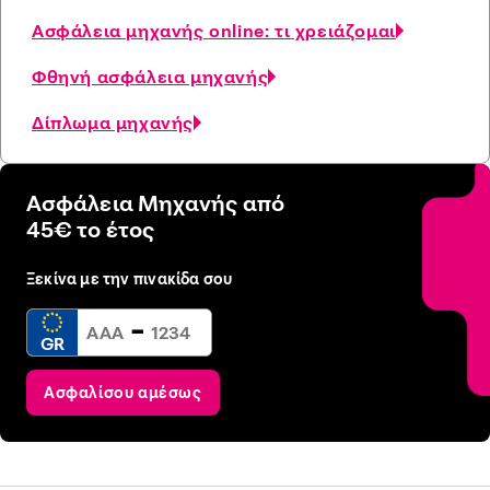
Ασφάλεια μηχανής online: τι χρειάζομαι
Φθηνή ασφάλεια μηχανής
Δίπλωμα μηχανής
Ασφάλεια Μηχανής από
45€ το έτος
Ξεκίνα με την πινακίδα σου
-
GR
Ασφαλίσου αμέσως