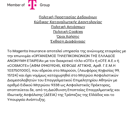
Πολιτική Προστασίας Δεδομένων
Κώδικας Καταναλωτικής Δεοντολογίας
Πολιτική Αιτιάσεων
Πολιτική Cookies
Όροι Χρήσης
Έκθεση Διαφάνειας
Το
Magenta Insurance
αποτελεί υπηρεσία της ανώνυµης εταιρείας µε
την επωνυµία «ΟΡΓΑΝΙΣΜΟΣ ΤΗΛΕΠΙΚΟΙΝΩΝΙΩΝ ΤΗΣ ΕΛΛΑΔΟΣ
ΑΝΩΝΥΜΗ ΕΤΑΙΡΕΙΑ» µε τον διακριτικό τίτλο «OTE» ή «ΟΤΕ Α.Ε.» ή
«COSMOTE»
(ΑΦΜ 094019245, ΚΕΦΟΔΕ ΑΤΤΙΚΗΣ, Αριθ. Γ.Ε.Μ.Η
1037501000), που εδρεύει στο Μαρούσι, (Λεωφόρος Κηφισίας 99,
15124) και έχει νοµίµως καταχωρηθεί στο Μητρώο Ασφαλιστικών
Διαµεσολαβητών του Επαγγελµατικού Επιµελητηρίου Αθηνών µε
αριθµό Ειδικού Μητρώου 9338 ως Ασφαλιστικός Πράκτορας,
εποπτεύεται δε, από τη Διεύθυνση Εποπτείας Επαγγελματικής και
Ιδιωτικής Ασφάλισης (ΔΕΕΙΑ) της Τράπεζας της Ελλάδος και το
Υπουργείο Ανάπτυξης.