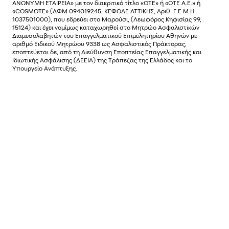
ΑΝΩΝΥΜΗ ΕΤΑΙΡΕΙΑ» µε τον διακριτικό τίτλο «OTE» ή «ΟΤΕ Α.Ε.» ή
«COSMOTE»
(ΑΦΜ 094019245, ΚΕΦΟΔΕ ΑΤΤΙΚΗΣ, Αριθ. Γ.Ε.Μ.Η
1037501000), που εδρεύει στο Μαρούσι, (Λεωφόρος Κηφισίας 99,
15124) και έχει νοµίµως καταχωρηθεί στο Μητρώο Ασφαλιστικών
Διαµεσολαβητών του Επαγγελµατικού Επιµελητηρίου Αθηνών µε
αριθµό Ειδικού Μητρώου 9338 ως Ασφαλιστικός Πράκτορας,
εποπτεύεται δε, από τη Διεύθυνση Εποπτείας Επαγγελματικής και
Ιδιωτικής Ασφάλισης (ΔΕΕΙΑ) της Τράπεζας της Ελλάδος και το
Υπουργείο Ανάπτυξης.