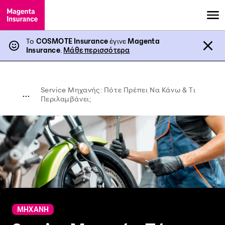
Το
COSMOTE Insurance
έγινε
Magenta
Insurance
.
Μάθε περισσότερα
Service Μηχανής: Πότε Πρέπει Να Κάνω & Τι
...
Περιλαμβάνει;
ΜΗΧΑΝΗ