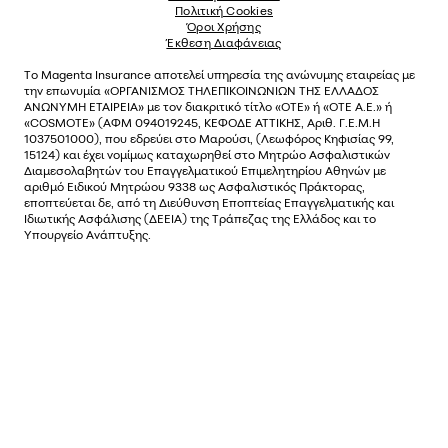
Πολιτική Cookies
Όροι Χρήσης
Έκθεση Διαφάνειας
Το
Magenta Insurance
αποτελεί υπηρεσία της ανώνυµης εταιρείας µε
την επωνυµία «ΟΡΓΑΝΙΣΜΟΣ ΤΗΛΕΠΙΚΟΙΝΩΝΙΩΝ ΤΗΣ ΕΛΛΑΔΟΣ
ΑΝΩΝΥΜΗ ΕΤΑΙΡΕΙΑ» µε τον διακριτικό τίτλο «OTE» ή «ΟΤΕ Α.Ε.» ή
«COSMOTE»
(ΑΦΜ 094019245, ΚΕΦΟΔΕ ΑΤΤΙΚΗΣ, Αριθ. Γ.Ε.Μ.Η
1037501000), που εδρεύει στο Μαρούσι, (Λεωφόρος Κηφισίας 99,
15124) και έχει νοµίµως καταχωρηθεί στο Μητρώο Ασφαλιστικών
Διαµεσολαβητών του Επαγγελµατικού Επιµελητηρίου Αθηνών µε
αριθµό Ειδικού Μητρώου 9338 ως Ασφαλιστικός Πράκτορας,
εποπτεύεται δε, από τη Διεύθυνση Εποπτείας Επαγγελματικής και
Ιδιωτικής Ασφάλισης (ΔΕΕΙΑ) της Τράπεζας της Ελλάδος και το
Υπουργείο Ανάπτυξης.