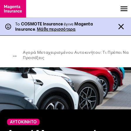
Το
COSMOTE Insurance
έγινε
Magenta
Insurance
.
Μάθε περισσότερα
Αγορά Μεταχειρισμένου Αυτοκινήτου: Τι Πρέπει Να
...
Προσέξεις
ΑΥΤΟΚΙΝΗΤΟ