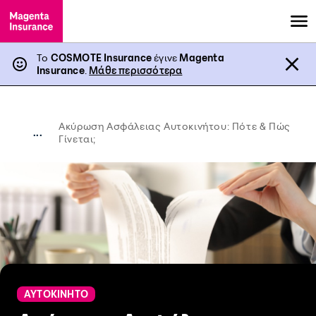
Το
COSMOTE Insurance
έγινε
Magenta
Insurance
.
Μάθε περισσότερα
Ακύρωση Ασφάλειας Αυτοκινήτου: Πότε & Πώς
...
Γίνεται;
ΑΥΤΟΚΙΝΗΤΟ