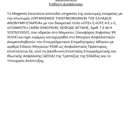
Έκθεση Διαφάνειας
Το
Magenta Insurance
αποτελεί υπηρεσία της ανώνυµης εταιρείας µε
την επωνυµία «ΟΡΓΑΝΙΣΜΟΣ ΤΗΛΕΠΙΚΟΙΝΩΝΙΩΝ ΤΗΣ ΕΛΛΑΔΟΣ
ΑΝΩΝΥΜΗ ΕΤΑΙΡΕΙΑ» µε τον διακριτικό τίτλο «OTE» ή «ΟΤΕ Α.Ε.» ή
«COSMOTE»
(ΑΦΜ 094019245, ΚΕΦΟΔΕ ΑΤΤΙΚΗΣ, Αριθ. Γ.Ε.Μ.Η
1037501000), που εδρεύει στο Μαρούσι, (Λεωφόρος Κηφισίας 99,
15124) και έχει νοµίµως καταχωρηθεί στο Μητρώο Ασφαλιστικών
Διαµεσολαβητών του Επαγγελµατικού Επιµελητηρίου Αθηνών µε
αριθµό Ειδικού Μητρώου 9338 ως Ασφαλιστικός Πράκτορας,
εποπτεύεται δε, από τη Διεύθυνση Εποπτείας Επαγγελματικής και
Ιδιωτικής Ασφάλισης (ΔΕΕΙΑ) της Τράπεζας της Ελλάδος και το
Υπουργείο Ανάπτυξης.